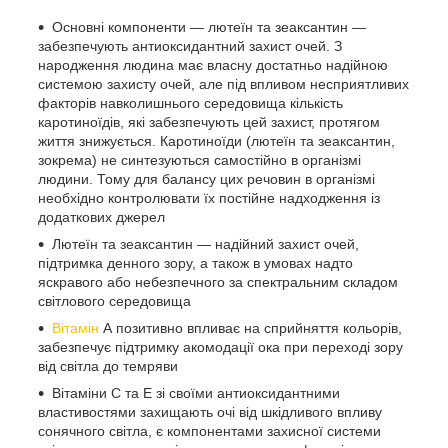
Основні компоненти — лютеїн та зеаксантин —
забезпечують антиоксидантний захист очей. З
народження людина має власну достатньо надійною
системою захисту очей, але під впливом несприятливих
факторів навколишнього середовища кількість
каротиноїдів, які забезпечують цей захист, протягом
життя знижується. Каротиноїди (лютеїн та зеаксантин,
зокрема) не синтезуються самостійно в організмі
людини. Тому для балансу цих речовин в організмі
необхідно контролювати їх постійне надходження із
додаткових джерел
Лютеїн та зеаксантин — надійний захист очей,
підтримка денного зору, а також в умовах надто
яскравого або небезпечного за спектральним складом
світлового середовища
Вітамін
А позитивно впливає на сприйняття кольорів,
забезпечує підтримку акомодації ока при переході зору
від світла до темряви
Вітаміни С та Е зі своїми антиоксидантними
властивостями захищають очі від шкідливого впливу
сонячного світла, є компонентами захисної системи