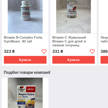
Вітамін B-Complex Forte,
Вітамін-С Жувальний
Леци
GymBeam, 90 таб
Вітамін С для дітей зі
табл
смаком полуниці,
GymBeam, 120 таб
323
331
386
₴
₴
Купити
Купити
Подібні товари компанії