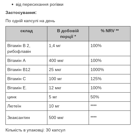
від пересихання рогівки
Застосування:
По одній капсулі на день
склад
В добовій
% NRV **
порції *
Вітамін B 2,
1,4 мг
100%
рибофлавін
Вітамін А
400 мкг
100%
Вітамін B12
25 мкг
1000%
Вітамін С
100 мг
125%
Вітамін Е.
12 мкг
100%
цинк
5 мг
50%
Лютеїн
10 мг
****
Зеаксантин
500 мкг
****
Кількість в упаковці: 30 капсул