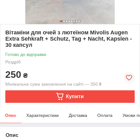
Вітаміни для очей з лютеїном Mivolis Augen
Extra Sehkraft + Schutz, Tag + Nacht, Kapslen -
30 капсул
Готово до відправки
Роздріб
250
₴
Мінімальна сума замовлення на сайті — 350 ₴
Купити
Опис
Характеристики
Доставка
Оплата
Умови п
Опис