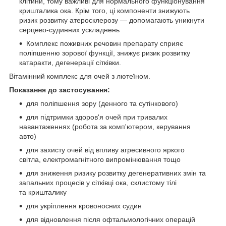
клітини, тому важливі для нормального функціонування
кришталика ока. Крім того, ці компоненти знижують
ризик розвитку атеросклерозу — допомагають уникнути
серцево-судинних ускладнень
Комплекс поживних речовин препарату сприяє
поліпшенню зорової функції, знижує ризик розвитку
катаракти, дегенерації сітківки.
Вітамінний комплекс для очей з лютеїном.
Показання до застосування:
для поліпшення зору (денного та сутінкового)
для підтримки здоров'я очей при тривалих
навантаженнях (робота за комп'ютером, керування
авто)
для захисту очей від впливу агресивного яркого
світла, електромагнітного випромінювання тощо
для зниження ризику розвитку дегенеративних змін та
запальних процесів у сітківці ока, склистому тілі
та кришталику
для укріплення кровоносних судин
для відновлення після офтальмологічних операцій