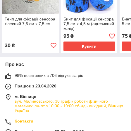
Тейп для фіксації сенсора
Бинт для фіксації сенсора
Бинт
тілесний 7,5 см х 7,5 см
7,5 см х 4,5 м (адгезивний
5 см
колір)
95
75
₴
30
₴
Купити
Про нас
98% позитивних з 706 відгуків за рік
Працює з 23.04.2020
м. Вінниця
вул. Малиновського, 38 графік роботи фізичного
магазину: пн-пт з 10:00 - 19:00 сб-нд - вихідний, Вінниця,
Україна
Контакти