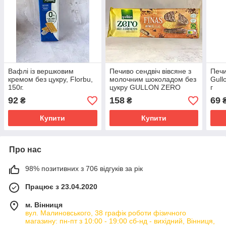
Вафлі із вершковим
Печиво сендвіч вівсяне з
Печи
кремом без цукру, Florbu,
молочним шоколадом без
Gull
150г.
цукру GULLON ZERO
г
Finas,150г
92
158
69
₴
₴
Купити
Купити
Про нас
98% позитивних з 706 відгуків за рік
Працює з 23.04.2020
м. Вінниця
вул. Малиновського, 38 графік роботи фізичного
магазину: пн-пт з 10:00 - 19:00 сб-нд - вихідний, Вінниця,