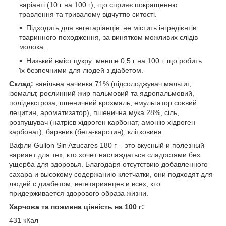
варіанті (10 г на 100 г), що сприяє покращенню
травлення та тривалому відчуттю ситості.
Підходить для вегетаріанців: не містить інгредієнтів
тваринного походження, за винятком можливих слідів
молока.
Низький вміст цукру: менше 0,5 г на 100 г, що робить
їх безпечними для людей з діабетом.
Склад:
ванільна начинка 71% (підсолоджувач мальтит,
ізомальт, рослинний жир пальмовий та ядропальмовий,
полідекстроза, пшеничний крохмаль, емульгатор соєвий
лецитин, ароматизатор), пшенична мука 28%, сіль,
розпушувач (натрієв хідроген карбонат, амонію хідроген
карбонат), барвник (бета-каротин), клітковина.
Вафли Gullon Sin Azucares 180 г – это вкусный и полезный
вариант для тех, кто хочет наслаждаться сладостями без
ущерба для здоровья. Благодаря отсутствию добавленного
сахара и высокому содержанию клетчатки, они подходят для
людей с диабетом, вегетарианцев и всех, кто
придерживается здорового образа жизни.
Харчова та поживна цінність на 100 г:
431 кКал