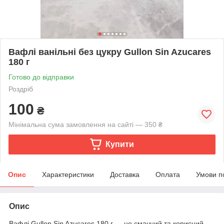
Вафлі ванільні без цукру Gullon Sin Azucares
180 г
Готово до відправки
Роздріб
100
₴
Мінімальна сума замовлення на сайті — 350 ₴
Купити
Опис
Характеристики
Доставка
Оплата
Умови п
Опис
Вафлі Gullon Sin Azucares 180 г — це смачний та корисний