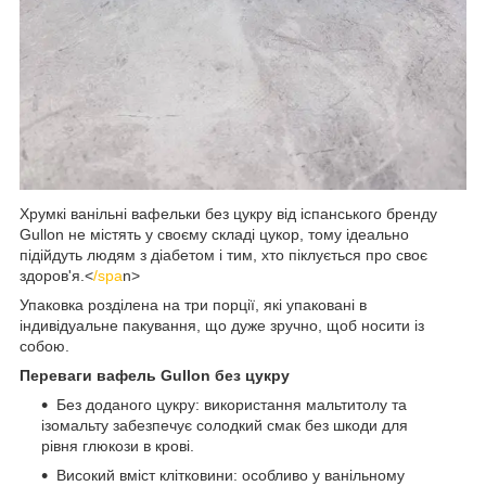
Хрумкі ванільні вафельки без цукру від іспанського бренду
Gullon не містять у своєму складі цукор, тому ідеально
підійдуть людям з діабетом і тим, хто піклується про своє
здоров'я.<
/spa
n>
Упаковка розділена на три порції, які упаковані в
індивідуальне пакування, що дуже зручно, щоб носити із
собою.
Переваги вафель Gullon без цукру
Без доданого цукру: використання мальтитолу та
ізомальту забезпечує солодкий смак без шкоди для
рівня глюкози в крові.
Високий вміст клітковини: особливо у ванільному