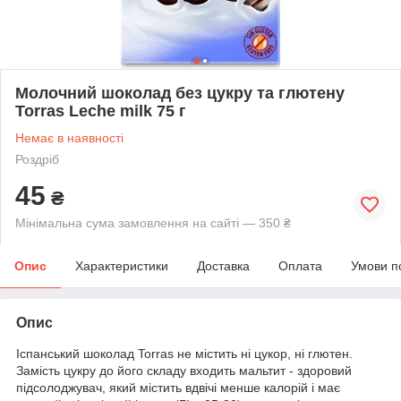
Молочний шоколад без цукру та глютену
Torras Leche milk 75 г
Немає в наявності
Роздріб
45
₴
Мінімальна сума замовлення на сайті — 350 ₴
Опис
Характеристики
Доставка
Оплата
Умови п
Опис
Іспанський шоколад Torras не містить ні цукор, ні глютен.
Замість цукру до його складу входить мальтит - здоровий
підсолоджувач, який містить вдвічі менше калорій і має