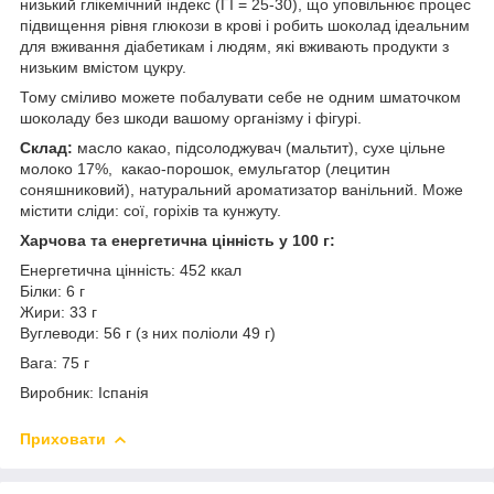
низький глікемічний індекс (ГІ = 25-30), що уповільнює процес
підвищення рівня глюкози в крові і робить шоколад ідеальним
для вживання діабетикам і людям, які вживають продукти з
низьким вмістом цукру.
Тому сміливо можете побалувати себе не одним шматочком
шоколаду без шкоди вашому організму і фігурі.
Склад:
масло какао, підсолоджувач (мальтит), сухе цільне
молоко 17%, какао-порошок, емульгатор (лецитин
соняшниковий), натуральний ароматизатор ванільний. Може
містити сліди: сої, горіхів та кунжуту.
Харчова та енергетична цінність у 100 г:
Енергетична цінність: 452 ккал
Білки: 6 г
Жири: 33 г
Вуглеводи: 56 г (з них поліоли 49 г)
Вага: 75 г
Виробник: Іспанія
Приховати