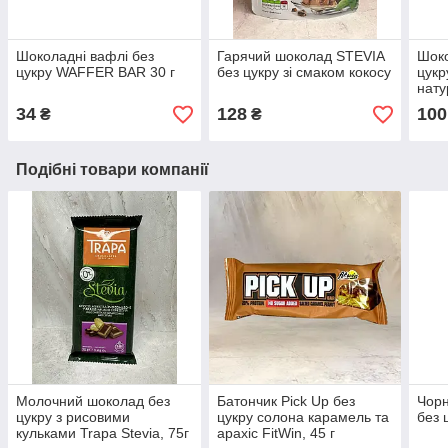
Шоколадні вафлі без
Гарячий шоколад STEVIA
Шоко
цукру WAFFER BAR 30 г
без цукру зі смаком кокосу
цукр
нат
34
128
100
₴
₴
Подібні товари компанії
Молочний шоколад без
Батончик Pick Up без
Чорн
цукру з рисовими
цукру солона карамель та
без ц
кульками Trapa Stevia, 75г
арахіс FitWin, 45 г