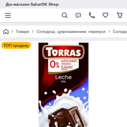
Діа-магазин SaharOK Shop
Товари
Солодощі, цукрозамінники, перекуси
Солодощ
ТОП продажу