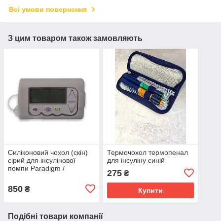
Всі умови повернення
З цим товаром також замовляють
Силіконовий чохол (скін)
Термочохол термопенал
сірий для інсулінової
для інсуліну синій
помпи Paradigm /
275
₴
Paradigm VEO, резервуар
3.0 мл
850
₴
Купити
Подібні товари компанії