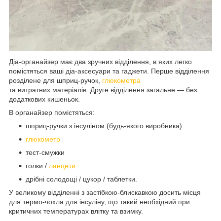
Діа-органайзер має два зручних відділення, в яких легко
помістяться ваші діа-аксесуари та гаджети. Перше відділення
розділене для шприц-ручок,
глюкометра
та витратних матеріалів. Друге відділення загальне — без
додаткових кишеньок.
В органайзер помістяться:
шприц-ручки з інсуліном (будь-якого виробника)
глюкометр
тест-смужки
голки /
ланцети
дрібні солодощі / цукор / таблетки.
У великому відділенні з застібкою-блискавкою досить місця
для термо-чохла для інсуліну, що такий необхідний при
критичних температурах влітку та взимку.