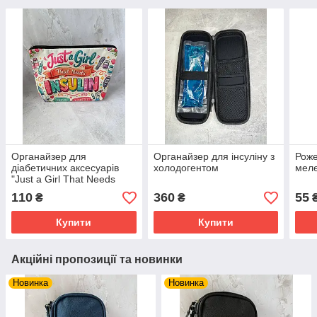
Органайзер для
Органайзер для інсуліну з
Роже
діабетичних аксесуарів
холодогентом
меле
"Just a Girl That Needs
Insulin"
110
360
55
₴
₴
Купити
Купити
Акційні пропозиції та новинки
Новинка
Новинка