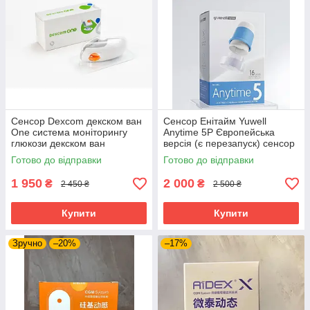
Сенсор Dexcom декском ван
Сенсор Енітайм Yuwell
One система моніторингу
Anytime 5P Європейська
глюкози декском ван
версія (є перезапуск) сенсор
безперервного моніторингу
Готово до відправки
Готово до відправки
глюкози (CGM) нового
покоління
1 950
2 000
₴
₴
2 450 ₴
2 500 ₴
Купити
Купити
Зручно
–20%
–17%