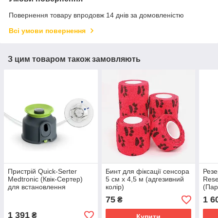
Повернення товару впродовж 14 днів за домовленістю
Всі умови повернення
З цим товаром також замовляють
Пристрій Quick-Serter
Бинт для фіксації сенсора
Резе
Medtronic (Квік-Сертер)
5 см х 4,5 м (адгезивний
Rese
для встановлення
колір)
(Пар
катетерів Quick-Set,
мл, 
75
1 6
₴
ММТ-305QS
1 391
₴
Купити