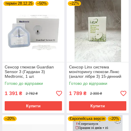
термін 28.12.25
–50%
–22%
Сенсор глюкози Guardian
Сенсор Linx система
Sensor 3 (Гардиан 3)
моніторингу глюкози Лінкс
Medtronic, 1 шт.
(аналог лібре 3) 15-денний
моніторинг
Готово до відправки
Готово до відправки
1 391
1 789
₴
₴
2 782 ₴
2 300 ₴
Купити
Купити
–20%
Європейська версія
–20%