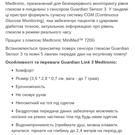
Medtronic, призначений для безперервного моніторингу рівня
глюкози в поєднанні з сенсором Guardian Sensor 3. У тандемі
ці пристрої формують сучасну систему CGM (Continuous
Glucose Monitoring), яка забезпечує пацієнтів з цукровим
діабетом точною, актуальною інформацією про рівень
глюкози в режимі реального часу.
Працює з помпою Medtronic MiniMed™ 720G
Встановлюється трансмітер поверх сенсора глюкози Guardian
Sensor 3 та кожні 5 хвилин передає дані на інсулінову помпу!
Особливості та переваги Guardian Link 3 Medtronic:
Комфорт
Розмір (3,5 * 2,8 * 0,7 см, вага - до 7 грам)
Ергономічність
Не сковує рухів
Непомітний на тілі під одягом
Бездротова передача даних забезпечує можливість
носіння на різних частинах тіла під будь-яким одягом
Водонепроникність (приймати душ, можна плавати,
купатися, пірнати на глибину до 2,4 метрів на період до