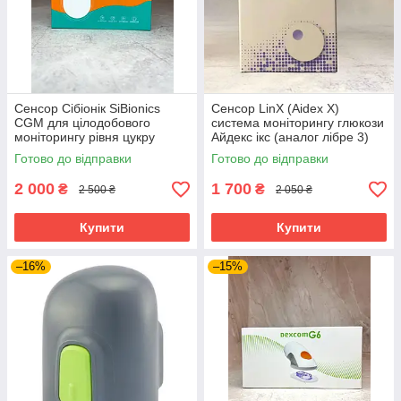
Сенсор Сібіонік SiBionics
Сенсор LinX (Aidex X)
CGM для цілодобового
система моніторингу глюкози
моніторингу рівня цукру
Айдекс ікс (аналог лібре 3)
Готово до відправки
Готово до відправки
2 000
1 700
₴
₴
2 500 ₴
2 050 ₴
Купити
Купити
–16%
–15%