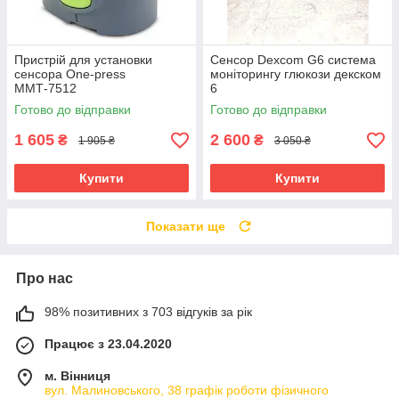
Пристрій для установки
Сенсор Dexcom G6 система
сенсора One-press
моніторингу глюкози декском
ММТ-7512
6
Готово до відправки
Готово до відправки
1 605
2 600
₴
₴
1 905 ₴
3 050 ₴
Купити
Купити
Показати ще
Про нас
98% позитивних з 703 відгуків за рік
Працює з 23.04.2020
м. Вінниця
вул. Малиновського, 38 графік роботи фізичного