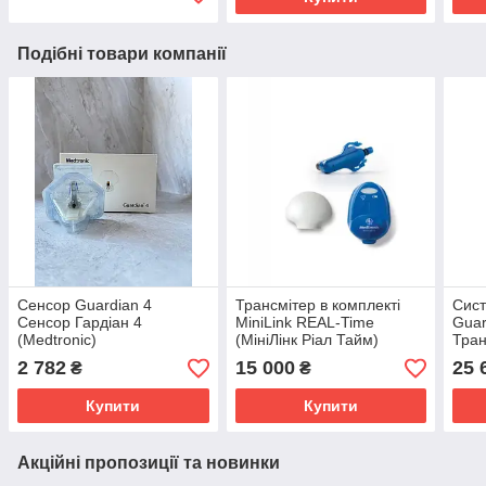
Подібні товари компанії
Сенсор Guardian 4
Трансмітер в комплекті
Сист
Сенсор Гардіан 4
MiniLink REAL-Time
Guar
(Medtronic)
(МініЛінк Ріал Тайм)
Тран
Medtronic, MMT-7725WW
Конн
2 782
15 000
25 
₴
₴
Купити
Купити
Акційні пропозиції та новинки