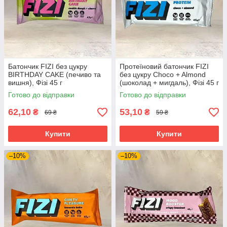
Батончик FIZI без цукру
Протеїновий батончик FIZI
BIRTHDAY CAKE (печиво та
без цукру Choco + Almоnd
вишня), Фізі 45 г
(шоколад + мигдаль), Фізі 45 г
Готово до відправки
Готово до відправки
62,10
53,10
₴
₴
69 ₴
59 ₴
Купити
Купити
–10%
–10%