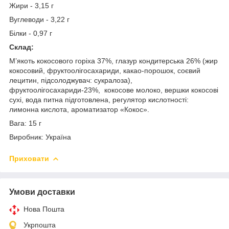
Жири - 3,15 г
Вуглеводи - 3,22 г
Білки - 0,97 г
Склад:
М’якоть кокосового горіха 37%, глазур кондитерська 26% (жир
кокосовий, фруктоолігосахариди, какао-порошок, соєвий
лецитин, підсолоджувач: сукралоза),
фруктоолігосахариди-23%, кокосове молоко, вершки кокосові
сухі, вода питна підготовлена, регулятор кислотності:
лимонна кислота, ароматизатор «Кокос».
Вага: 15 г
Виробник: Україна
Приховати
Умови доставки
Нова Пошта
Укрпошта