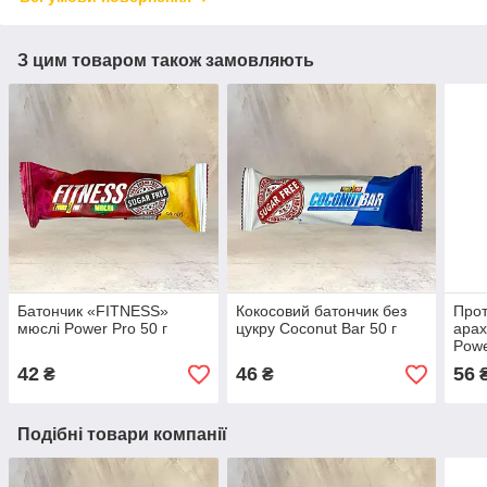
З цим товаром також замовляють
Батончик «FITNESS»
Кокосовий батончик без
Прот
мюслі Power Pro 50 г
цукру Coconut Bar 50 г
арах
Powe
цукр
42
46
56
₴
₴
Подібні товари компанії