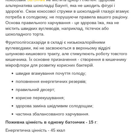
альтернатива шоколадці Баунті, яка не шкодить фігурі і
здоров'ю. Смак кокосової стружки в шоколадній глазурі вгамує
потреба в солодкому, не порушуючи правила вашого раціону.
Основа правильного харчування - це здорова їжа, яка не
містить швидких вуглеводів, наприклад, тістечок або
шоколадного торта.
Фруктоолігосахаріди в складі є низькокалорійними
вуглеводами, які не засвоюються в верхньому відділі
шлунково-кишкового тракту, але стимулюють роботу товстого
кишечника. Їх основне призначення - створення в кишечнику
мікрофлори для розвитку корисних бактерій.
швидке вгамування почуття голоду;
поповнення енергетичних резервів;
правильний десерт;
корисне перекушування;
здорова заміна шкідливим солодощам;
частина збалансованого харчування.
Поживна цінність в одному батончик - 15 г
:
Енергетична цінність - 45 ккал