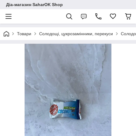
Діа-магазин SaharOK Shop
Товари
Солодощі, цукрозамінники, перекуси
Солодощ