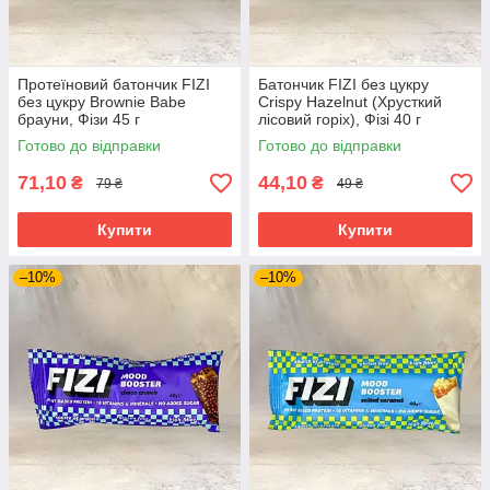
Протеїновий батончик FIZI
Батончик FIZI без цукру
без цукру Brownie Babe
Crispy Hazelnut (Хрусткий
брауни, Фізи 45 г
лісовий горіх), Фізі 40 г
Готово до відправки
Готово до відправки
71,10
44,10
₴
₴
79 ₴
49 ₴
Купити
Купити
–10%
–10%