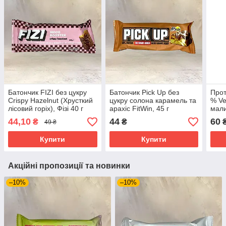
Батончик FIZI без цукру
Батончик Pick Up без
Прот
Crispy Hazelnut (Хрусткий
цукру солона карамель та
% Ve
лісовий горіх), Фізі 40 г
арахіс FitWin, 45 г
мали
FitW
44,10
44
60
₴
₴
49 ₴
Купити
Купити
Акційні пропозиції та новинки
–10%
–10%