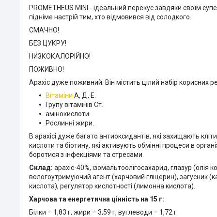
PROMETHEUS MINI - ідеальний перекус завдяки своїм супе
підніме настрій тим, хто відмовився від солодкого.
СМАЧНО!
БЕЗ ЦУКРУ!
НИЗКОКАЛОРІЙНО!
ПОЖИВНО!
Арахіс дуже поживний. Він містить цілий набір корисних р
Вітаміни
А, Д, Е.
Групу вітамінів Ст.
амінокислоти.
Рослинні жири.
В арахісі дуже багато антиоксидантів, які захищають кліт
кислоти та біотину, які активують обмінні процеси в орга
боротися з інфекціями та стресами.
Склад:
арахіс-40%, ізомальтоолігосахарид, глазур (олія ко
вологоутримуючий агент (харчовий гліцерин), загусник (кар
кислота), регулятор кислотності (лимонна кислота).
Харчова та енергетична цінність на 15 г:
Білки – 1,83 г, жири – 3,59 г, вуглеводи – 1,72 г