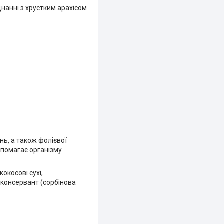
нанні з хрустким арахісом
нь, а також фолієвої
допомагає організму
окосові сухі,
, консервант (сорбінова