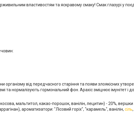
рживильним властивостям та яскравому смаку! Смак глазурі у поєд
ечовин:
ини організму від передчасного старіння та появи злоякісних утворе
нізмі та нормалізують гормональний фон. Арахіс зміцнює імунітет і 
косова, мальтитол, какао-порошок, ванілін, лецитин) - 20%, вершки к
рагінан), ароматизатори: "Лісовий горіх", "карамель", ванілін,
сіль