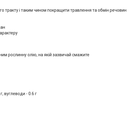
о тракту і таким чином покращити травлення та обмін речовин
ран
характеру
 ним рослинну олію, на якій зазвичай смажите
г, вуглеводи - 0.6 г