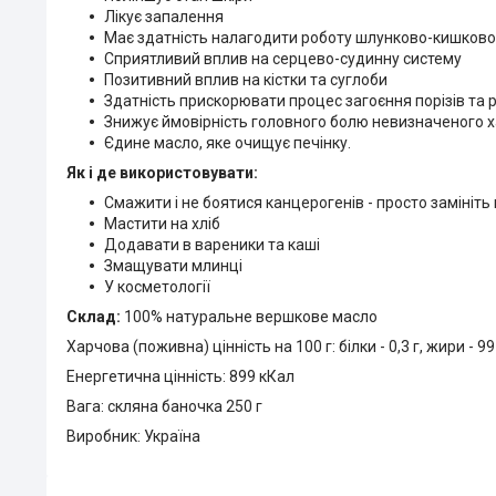
Лікує запалення
Має здатність налагодити роботу шлунково-кишковог
Сприятливий вплив на серцево-судинну систему
Позитивний вплив на кістки та суглоби
Здатність прискорювати процес загоєння порізів та 
Знижує ймовірність головного болю невизначеного 
Єдине масло, яке очищує печінку.
Як і де використовувати:
Смажити і не боятися канцерогенів - просто замініть
Мастити на хліб
Додавати в вареники та каші
Змащувати млинці
У косметології
Склад:
100% натуральне вершкове масло
Харчова (поживна) цінність на 100 г: білки - 0,3 г, жири - 99 
Енергетична цінність: 899 кКал
Вага: скляна баночка 250 г
Виробник: Україна