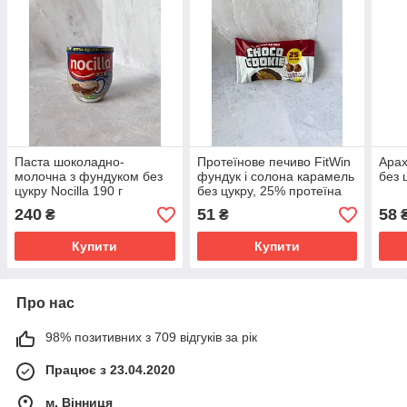
Паста шоколадно-
Протеїнове печиво FitWin
Арах
молочна з фундуком без
фундук і солона карамель
без 
цукру Nocilla 190 г
без цукру, 25% протеїна
40г
240
51
58
₴
₴
Купити
Купити
Про нас
98% позитивних з 709 відгуків за рік
Працює з 23.04.2020
м. Вінниця