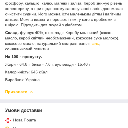
фосфору, кальцію, калію, магнію і заліза. Кероб знижує рівень
холестерину, а при щоденному застосуванні навіть допомагає
очистити судини. Його можна їсти маленьким дітям і вагітним
жінкам. Можна вживати порошок і тим, у кого є проблеми зі
шкірою. Підходить для людей з діабетом.
Склад:
фундук 40%, шоколад з Керобу молочний (какао-
масло, кероб світлий необсмажений, кокосове сухе молоко),
кокосове масло, натуральний екстракт ванілі,
сіль
,
соняшниковий лецитин.
На 100 г продукту:
Жири - 64,8 г, білки - 7,6 г, вуглеводи - 15,40 г
Калорійність: 645 кКал
Виробник: Україна
Приховати
Умови доставки
Нова Пошта