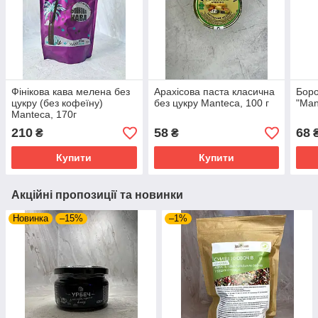
Фінікова кава мелена без
Арахісова паста класична
Боро
цукру (без кофеїну)
без цукру Manteca, 100 г
"Man
Manteca, 170г
210
58
68
₴
₴
Купити
Купити
Акційні пропозиції та новинки
Новинка
–15%
–1%