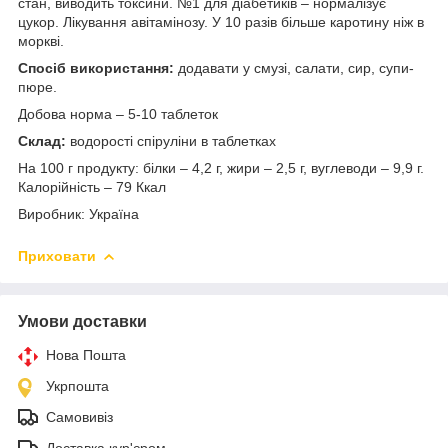
стан, виводить токсини. №1 для діабетиків – нормалізує
цукор. Лікування авітамінозу. У 10 разів більше каротину ніж в
моркві.
Спосіб використання:
додавати у смузі, салати, сир, супи-
пюре.
Добова норма – 5-10 таблеток
Склад:
водорості спіруліни в таблетках
На 100 г продукту: білки – 4,2 г, жири – 2,5 г, вуглеводи – 9,9 г.
Калорійність – 79 Ккал
Виробник: Україна
Приховати
Умови доставки
Нова Пошта
Укрпошта
Самовивіз
Доставка кур'єром