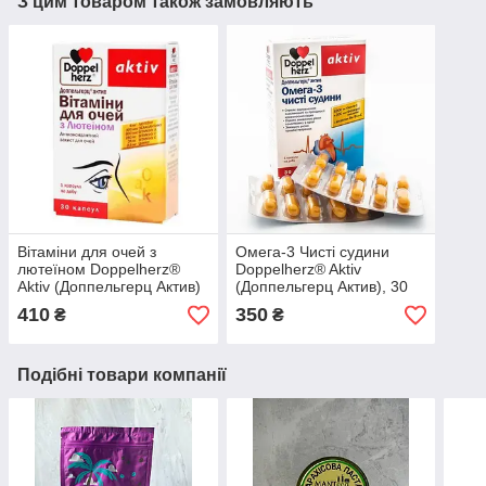
З цим товаром також замовляють
Вітаміни для очей з
Омега-3 Чисті судини
лютеїном Doppelherz®
Doppelherz® Aktiv
Aktiv (Доппельгерц Актив)
(Доппельгерц Актив), 30
капсул
410
350
₴
₴
Подібні товари компанії