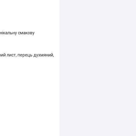
унікальну смакову
вий лист, перець духмяний,