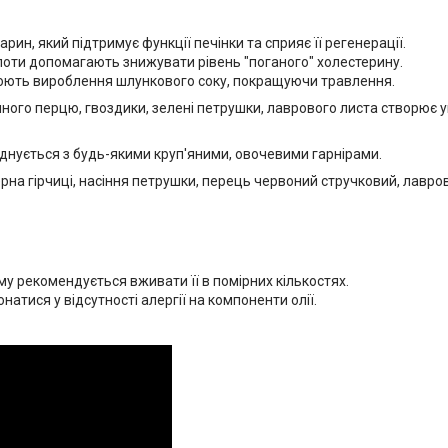
арин, який підтримує функції печінки та сприяє її регенерації.
лоти допомагають знижувати рівень "поганого" холестерину.
улюють вироблення шлункового соку, покращуючи травлення.
шного перцю, гвоздики, зелені петрушки, лаврового листа створює 
єднується з будь-якими круп'яними, овочевими гарнірами.
рна гірчиці, насіння петрушки, перець червоний стручковий, лавро
му рекомендується вживати її в помірних кількостях.
атися у відсутності алергії на компоненти олії.