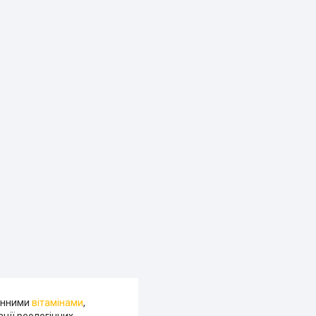
чинними
вітамінами
,
ції реологічних