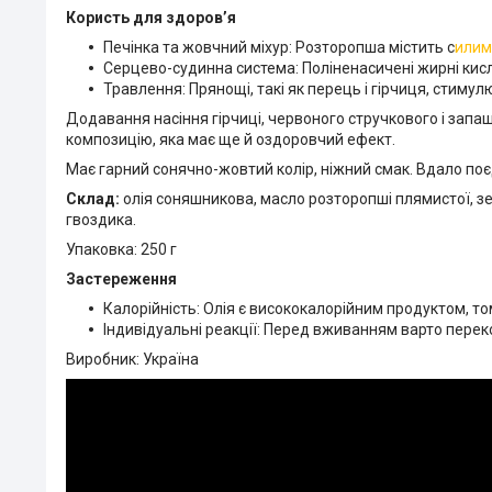
Користь для здоров’я
Печінка та жовчний міхур: Розторопша містить с
илим
Серцево-судинна система: Поліненасичені жирні кис
Травлення: Прянощі, такі як перець і гірчиця, стим
Додавання насіння гірчиці, червоного стручкового і запа
композицію, яка має ще й оздоровчий ефект.
Має гарний сонячно-жовтий колір, ніжний смак. Вдало по
Склад:
олія соняшникова, масло розторопші плямистої, зе
гвоздика.
Упаковка: 250 г
Застереження
Калорійність: Олія є висококалорійним продуктом, то
Індивідуальні реакції: Перед вживанням варто перекон
Виробник: Україна