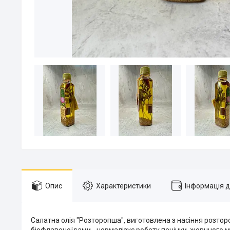
Опис
Характеристики
Інформація 
Салатна олія "Розторопша", виготовлена з насіння розтор
біофлавоноїдами - нормалізує роботу печінки, жовчного м