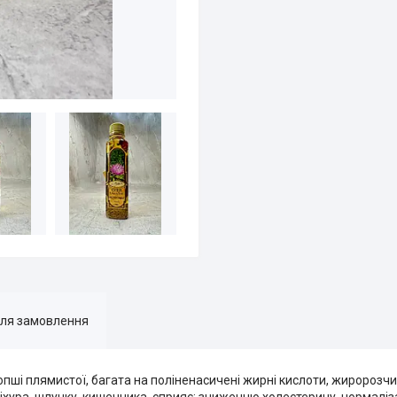
для замовлення
опші плямистої, багата на поліненасичені жирні кислоти, жиророз
іхура, шлунку, кишечника, сприяє: зниженню холестерину, нормаліза