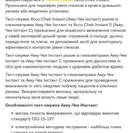
Призначені для перевірки рівня глюкози в крові в домашніх
умовах або медичних установах.
Тест-смужки Accu-Chek Instant (Акку-Чек Інстант) разом із
глюкометрами Акку-Чек Інстант та Accu-Chek Instant S (Акку-
Чек Інстант С) призначені для кількісного визначення глюкози
у свіжій капілярній цільній крові, отриманій із пальця, долоні,
передпліччя та плеча, як допоміжний засіб для моніторингу
ефективності контролю рівня глюкози.
Тест-смужки Акку-Чек Інстант разом із глюкометрами Акку-Чек
Інстант та Акку-Чек Інстант С призначені для діагностики in
vitro для самоконтролю людьми з цукровим діабетом вдома.
Тест-смужки Акку-Чек Інстант із глюкометрами Акку-Чек
Інстант та Акку-Чек Інстант С призначені для проведення
визначення in vitro лікарями поблизу пацієнтів в клінічних
умовах. Використовувати венозну, артеріальну та
неонатальну кров можуть лише лікарі.
Особливості тест-смужок Акку-Чек Инстант:
висока точність вимірювання, що відповідає вимогам
стандарту ISO-15-197
електрохімічна методика тестування - найбільш точна
і швидка на даний момент