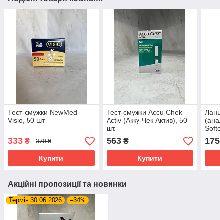
Тест-смужки NewMed
Тест-смужки Accu-Chek
Ланц
Visio, 50 шт
Activ (Акку-Чек Актив), 50
(ана
шт.
Softc
333
563
175
₴
₴
370 ₴
Купити
Купити
Акційні пропозиції та новинки
Термін 30.06.2026
–34%