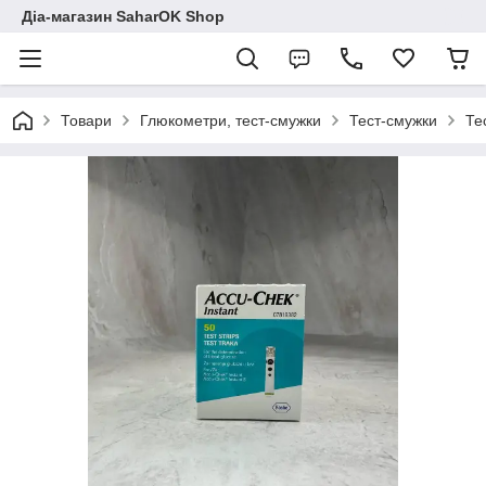
Діа-магазин SaharOK Shop
Товари
Глюкометри, тест-смужки
Тест-смужки
Те