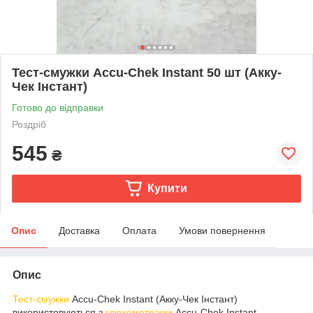
Тест-смужки Accu-Chek Instant 50 шт (Акку-
Чек Інстант)
Готово до відправки
Роздріб
545
₴
Купити
Опис
Доставка
Оплата
Умови повернення
Опис
Тест-смужки
Accu-Chek Instant (Акку-Чек Інстант)
використовуються з
глюкометрами
Accu-Chek Instant.