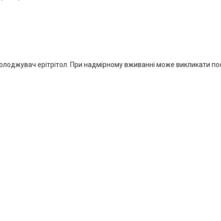
дсолоджувач ерітрітол. При надмірному вживанні може викликати п