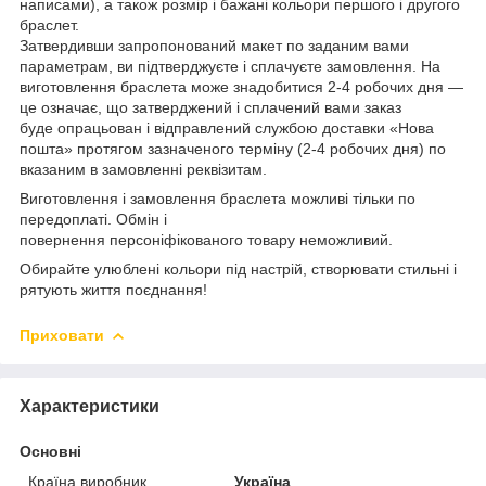
написами), а також розмір і бажані кольори першого і другого
браслет.
Затвердивши запропонований макет
по заданим вами
параметрам, ви підтверджуєте і сплачуєте замовлення. На
виготовлення браслета може знадобитися 2-4 робочих дня —
це означає, що затверджений і сплачений вами заказ
буде опрацьован і відправлений
службою доставки «Нова
пошта»
протягом зазначеного терміну (2-4 робочих дня) по
вказаним в замовленні реквізитам.
Виготовлення і замовлення браслета можливі тільки по
передоплаті. Обмін і
повернення персоніфікованого товару неможливий.
Обирайте улюблені кольори під настрій, створювати стильні і
рятують життя поєднання!
Приховати
Характеристики
Основні
Країна виробник
Україна