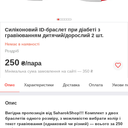
Силіконовий ID-браслет при діабеті з
гравіюванням дитячий/дорослий 2 шт.
Немає в наявності
Роздріб
250
₴/пара
Мінімальна сума замовлення на сайті — 350 ₴
Опис
Характеристики
Доставка
Оплата
Умови п
Опис
Вигідна пропозиція від SaharokShop!!! Комплект з двох
браслетів одного розміру, з можливістю вибрати колір і
текст гравіювання (однаковий чи різний) — всього за 250