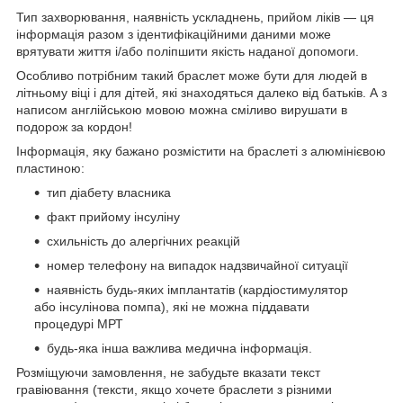
Тип захворювання, наявність ускладнень, прийом ліків — ця
інформація разом з ідентифікаційними даними може
врятувати життя і/або поліпшити якість наданої допомоги.
Особливо потрібним такий браслет може бути для людей в
літньому віці і для дітей, які знаходяться далеко від батьків. А з
написом англійською мовою можна сміливо вирушати в
подорож за кордон!
Інформація, яку бажано розмістити на браслеті з алюмінієвою
пластиною:
тип діабету власника
факт прийому інсуліну
схильність до алергічних реакцій
номер телефону на випадок надзвичайної ситуації
наявність будь-яких імплантатів (кардіостимулятор
або інсулінова помпа), які не можна піддавати
процедурі МРТ
будь-яка інша важлива медична інформація.
Розміщуючи замовлення, не забудьте вказати текст
гравіювання (тексти, якщо хочете браслети з різними