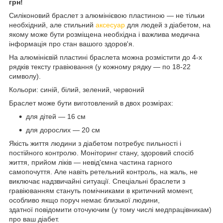
грн!
Силіконовий браслет з алюмінієвою пластиною — не тільки
необхідний, але стильний
аксесуар
для людей з діабетом, на
якому може бути розміщена необхідна і важлива медична
інформація про стан вашого здоров'я.
На алюмінієвій пластині браслета можна розмістити до 4-х
рядків тексту гравіювання (у кожному рядку — по 18-22
символу).
Кольори: синій, білий, зелений, червоний
Браслет може бути виготовлений в двох розмірах:
для дітей — 16 см
для дорослих — 20 см
Якість життя людини з діабетом потребує пильності і
постійного контролю. Моніторинг стану, здоровий спосіб
життя, прийом ліків — невід'ємна частина гарного
самопочуття. Але навіть ретельний контроль, на жаль, не
виключає надзвичайні ситуації. Спеціальні браслети з
гравіюванням стануть помічниками в критичний момент,
особливо якщо поруч немає близької людини,
здатної повідомити оточуючим (у тому числі медпрацівникам)
про ваш діабет.