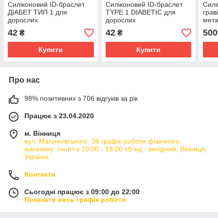
Силіконовий ID-браслет
Силіконовий ID-браслет
Силі
ДІАБЕТ ТИП 1 для
TYPE 1 DIABETIC для
грав
дорослих
дорослих
мета
коль
42
42
500
₴
₴
дор
Купити
Купити
Про нас
98% позитивних з 706 відгуків за рік
Працює з 23.04.2020
м. Вінниця
вул. Малиновського, 38 графік роботи фізичного
магазину: пн-пт з 10:00 - 19:00 сб-нд - вихідний, Вінниця,
Україна
Контакти
Сьогодні працює з 09:00 до 22:00
Показати весь графік роботи