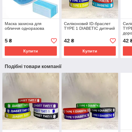
Маска захисна для
Силіконовий ID-браслет
Силі
обличчя одноразова
TYPE 1 DIABETIC дитячий
TYPE
дор
5
42
42
₴
₴
Купити
Купити
Подібні товари компанії