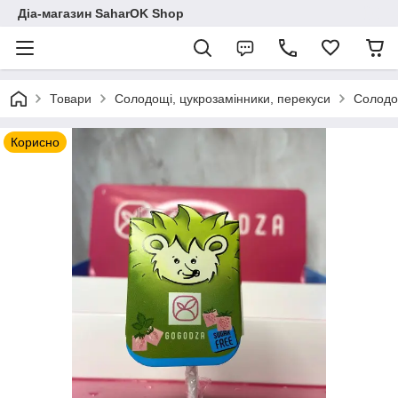
Діа-магазин SaharOK Shop
Товари
Солодощі, цукрозамінники, перекуси
Солодощ
Корисно