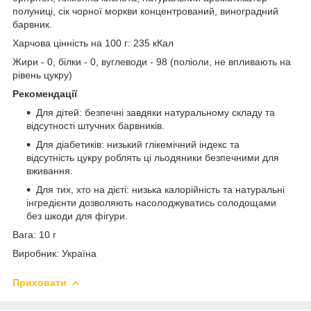
полуниці, сік чорної моркви концентрований, виноградний
барвник.
Харчова цінність на 100 г: 235 кКал
Жири - 0, білки - 0, вуглеводи - 98 (поліоли, не впливають на
рівень цукру)
Рекомендації
Для дітей: безпечні завдяки натуральному складу та
відсутності штучних барвників.
Для діабетиків: низький глікемічний індекс та
відсутність цукру роблять ці льодяники безпечними для
вживання.
Для тих, хто на дієті: низька калорійність та натуральні
інгредієнти дозволяють насолоджуватись солодощами
без шкоди для фігури.
Вага: 10 г
Виробник: Україна
Приховати