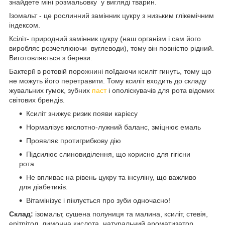
знайдете міні розмальовку у вигляді тварин.
Ізомальт - це рослинний замінник цукру з низьким глікемічним
індексом.
Ксіліт- природний замінник цукру (наш організм і сам його
виробляє розчеплюючи вуглеводи), тому він повністю рідний.
Виготовляється з берези.
Бактерії в ротовій порожнині поїдаючи ксиліт гинуть, тому що
не можуть його перетравити. Тому ксиліт входить до складу
жувальних гумок, зубних
паст
і ополіскувачів для рота відомих
світових брендів.
Ксиліт знижує ризик появи карієсу
Нормалізує кислотно-лужний баланс, зміцнює емаль
Проявляє протигрибкову дію
Підсилює слиновиділення, що корисно для гігієни
рота
Не впливає на рівень цукру та інсуліну, що важливо
для діабетиків.
Вітамінізує і піклується про зуби одночасно!
Склад:
ізомальт, сушена полуниця та малина, ксиліт, стевія,
ерітрітол, лимонна кислота, натуральний ароматизатор