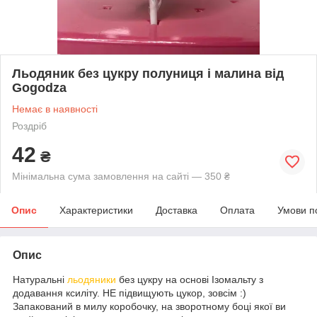
Льодяник без цукру полуниця і малина від
Gogodza
Немає в наявності
Роздріб
42
₴
Мінімальна сума замовлення на сайті — 350 ₴
Опис
Характеристики
Доставка
Оплата
Умови п
Опис
Натуральні
льодяники
без цукру на основі Ізомальту з
додавання ксиліту. НЕ підвищують цукор, зовсім :)
Запакований в милу коробочку, на зворотному боці якої ви