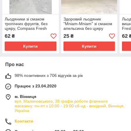
Льодяники зі смаком
Здоровий льодяник
Льод
тропічних фруктів, без
"Mniam-Mniam" зі смаком
вишн
цукру, Compass Fresh
апельсина без цукру
Fres
Mints Energy Jungle, 168 г.
Zdrowy Lizak
62
25
62
₴
₴
Купити
Купити
Про нас
98% позитивних з 706 відгуків за рік
Працює з 23.04.2020
м. Вінниця
вул. Малиновського, 38 графік роботи фізичного
магазину: пн-пт з 10:00 - 19:00 сб-нд - вихідний, Вінниця,
Україна
Контакти