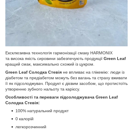
Ексклюзивна технологія гармонізації смаку HARMONIX
та висока якість сировини забезпечують продукції
Green Leaf
кращий смак, максимально схожий із цукром.
Green Leaf Солодка Стевія
не впливає на глікемію: люди із
діабетом та предіабетом можуть без вагань та страху вживати
її як підсолоджувач. Продукт є дієвим засобом, що протистоїть
утворенню зубного нальоту та карієсу.
Особливості та переваги підсолоджувача Green Leaf
Солодка Стевія:
100% натуральний продукт
0 калорій
легкорозчинний