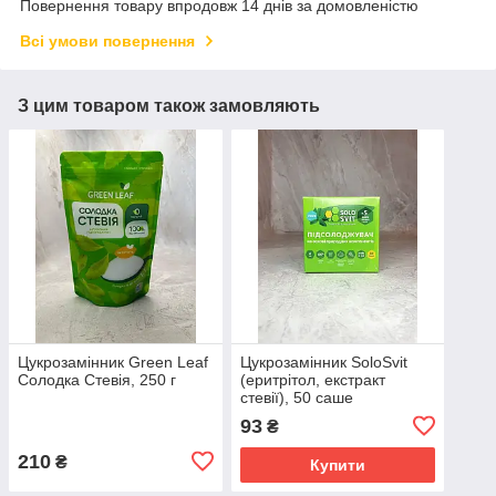
Повернення товару впродовж 14 днів за домовленістю
Всі умови повернення
З цим товаром також замовляють
Цукрозамінник Green Leaf
Цукрозамінник SoloSvit
Солодка Стевія, 250 г
(еритрітол, екстракт
стевії), 50 саше
93
₴
210
₴
Купити