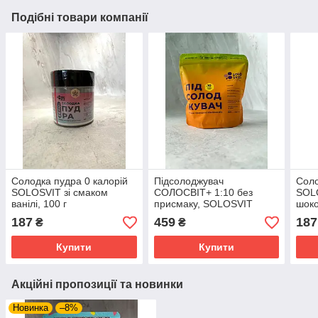
Подібні товари компанії
Солодка пудра 0 калорій
Підсолоджувач
Соло
SOLOSVIT зі смаком
СОЛОСВІТ+ 1:10 без
SOLO
ванілі, 100 г
присмаку, SOLOSVIT
шоко
ПОМАРАНЧЕВИЙ дойпак
187
459
187
₴
₴
500 г
Купити
Купити
Акційні пропозиції та новинки
Новинка
–8%