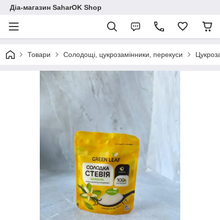
Діа-магазин SaharOK Shop
Товари
Солодощі, цукрозамінники, перекуси
Цукроз