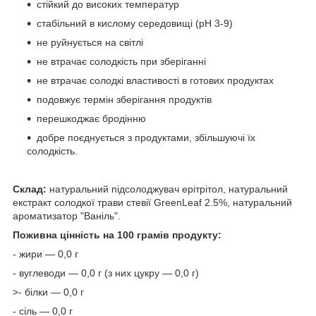
стійкий до високих температур
стабільний в кислому середовищі (pH 3-9)
не руйнується на світлі
не втрачає солодкість при зберіганні
не втрачає солодкі властивості в готових продуктах
подовжує термін зберігання продуктів
перешкоджає бродінню
добре поєднується з продуктами, збільшуючі їх
солодкість.
Склад:
натуральний підсолоджувач ерітрітол, натуральний
екстракт солодкої трави стевії GreenLeaf 2.5%, натуральний
ароматизатор "Ваніль".
Поживна цінність на 100 грамів продукту:
- жири — 0,0 г
- вуглеводи — 0,0 г (з них цукру — 0,0 г)
>- білки — 0,0 г
- сіль — 0,0 г