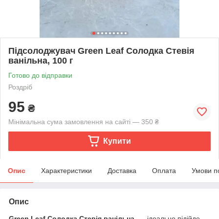
Підсолоджувач Green Leaf Солодка Стевія
ванільна, 100 г
Готово до відправки
Роздріб
95
₴
Мінімальна сума замовлення на сайті — 350 ₴
Купити
Опис
Характеристики
Доставка
Оплата
Умови п
Опис
Green Leaf Солодка Стевія ванільна
—
ідеально підійде