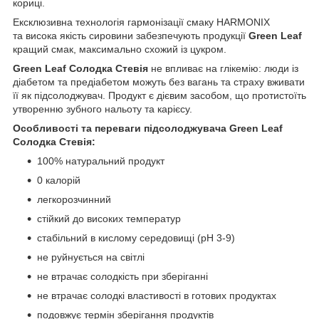
кориці.
Ексклюзивна технологія гармонізації смаку HARMONIX
та висока якість сировини забезпечують продукції
Green Leaf
кращий смак, максимально схожий із цукром.
Green Leaf Солодка Стевія
не впливає на глікемію: люди із
діабетом та предіабетом можуть без вагань та страху вживати
її як підсолоджувач. Продукт є дієвим засобом, що протистоїть
утворенню зубного нальоту та карієсу.
Особливості та переваги підсолоджувача Green Leaf
Солодка Стевія:
100% натуральний продукт
0 калорій
легкорозчинний
стійкий до високих температур
стабільний в кислому середовищі (pH 3-9)
не руйнується на світлі
не втрачає солодкість при зберіганні
не втрачає солодкі властивості в готових продуктах
подовжує термін зберігання продуктів