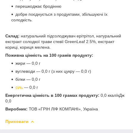
перешкоджає бродінню
добре поєднується з продуктами, збільшуючі їх
солодкість.
Склад:
натуральний підсолоджувач ерітрітол, натуральний
екстракт солодкої трави стевії GreenLeaf 2.5%, екстракт
кориці, кориця мелена.
Поживна цінність на 100 грамів продукту:
жири — 0,0 г
вуглеводи — 0,0 г (з них цукру — 0,0 г)
білки — 0,0 г
сіль
— 0,0 г
Енергетична цінність в 100 грамах продукту:
0,0 ккал/кДж
0,0
Виробник:
ТОВ «ГРІН ЛІФ КОМПАНІ», Україна
Приховати