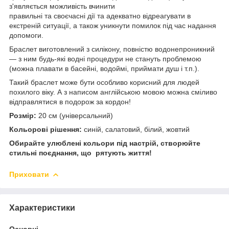
з'являється можливість вчинити
правильні та своєчасні дії та адекватно відреагувати в
екстреній ситуації, а також уникнути помилок під час надання
допомоги.
Браслет виготовлений з силікону, повністю водонепроникний
— з ним будь-які водні процедури не стануть проблемою
(можна плавати в басейні, водоймі, приймати душ і т.п.).
Такий браслет може бути особливо корисний для людей
похилого віку. А з написом англійською мовою можна сміливо
відправлятися в подорож за кордон!
Розмір:
20 см (універсальний)
Кольорові рішення:
синій, салатовий, білий, жовтий
Обирайте улюблені кольори під настрій, створюйте
стильні поєднання, що рятують життя!
Приховати
Характеристики
Основні