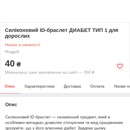
Силіконовий ID-браслет ДИАБЕТ ТИП 1 для
дорослих
Немає в наявності
Роздріб
40
₴
Мінімальна сума замовлення на сайті — 350 ₴
Опис
Характеристики
Доставка
Оплата
Умови п
Опис
Силіконовий ID браслет — незамінний предмет, який в
особливих випадках дозволяє оточуючим та мед.працівникам
зрозуміти, що у його власника діабет. Завдяки цьому