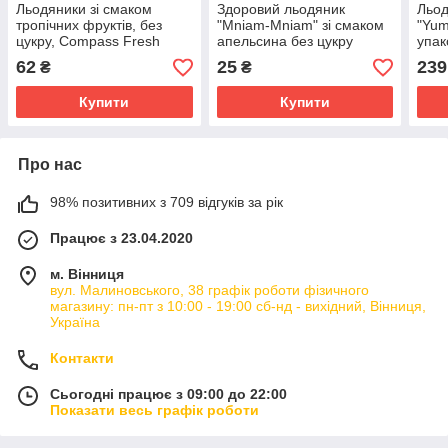
Льодяники зі смаком
Здоровий льодяник
Льод
тропічних фруктів, без
"Mniam-Mniam" зі смаком
"Yum
цукру, Compass Fresh
апельсина без цукру
упак
Mints Energy Jungle, 168 г.
Zdrowy Lizak
62
25
239
₴
₴
Купити
Купити
Про нас
98% позитивних з 709 відгуків за рік
Працює з 23.04.2020
м. Вінниця
вул. Малиновського, 38 графік роботи фізичного
магазину: пн-пт з 10:00 - 19:00 сб-нд - вихідний, Вінниця,
Україна
Контакти
Сьогодні працює з 09:00 до 22:00
Показати весь графік роботи