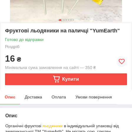
Фруктові льодяники на паличці "YumEarth"
Готово до відправки
Роздріб
16
₴
Мінімальна сума замовлення на сайті — 350 ₴
Купити
Опис
Доставка
Оплата
Умови повернення
Опис
Органічні фруктові
льодяники
в індивідуальній упаковці від
американської ТМ "YumeArth". Не містять сою, глютен,