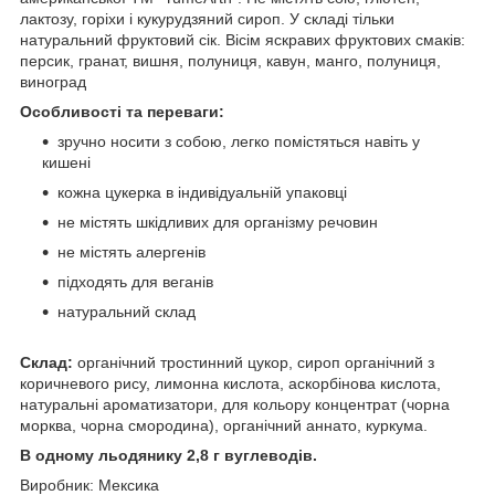
лактозу, горіхи і кукурудзяний сироп. У складі тільки
натуральний фруктовий сік. Вісім яскравих фруктових смаків:
персик, гранат, вишня, полуниця, кавун, манго, полуниця,
виноград
Особливості та переваги:
зручно носити з собою, легко помістяться навіть у
кишені
кожна цукерка в індивідуальній упаковці
не містять шкідливих для організму речовин
не містять алергенів
підходять для веганів
натуральний склад
Склад:
органічний тростинний цукор, сироп органічний з
коричневого рису, лимонна кислота, аскорбінова кислота,
натуральні ароматизатори, для кольору концентрат (чорна
морква, чорна смородина), органічний аннато, куркума.
В одному льодянику 2,8 г вуглеводів.
Виробник: Мексика