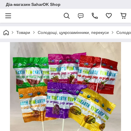
Діа-магазин SaharOK Shop
Товари
Солодощі, цукрозамінники, перекуси
Солодощ