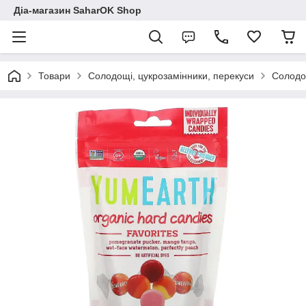
Діа-магазин SaharOK Shop
Товари
Солодощі, цукрозамінники, перекуси
Солодощ