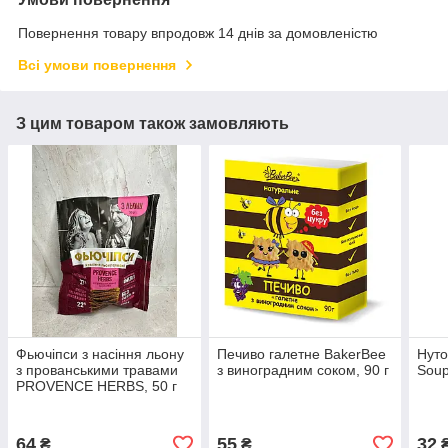
Повернення товару впродовж 14 днів за домовленістю
Всі умови повернення
З цим товаром також замовляють
Фьючіпси з насіння льону
Печиво галетне BakerBee
Нуто
з прованськими травами
з виноградним соком, 90 г
Soup
PROVENCE HERBS, 50 г
64
55
32
₴
₴