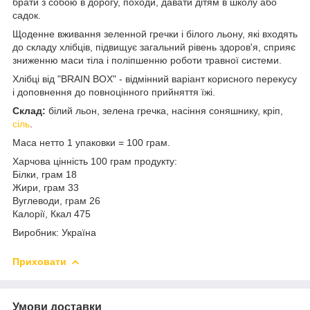
брати з собою в дорогу, походи, давати дітям в школу або
садок.
Щоденне вживання зеленной гречки і білого льону, які входять
до складу хлібців, підвищує загальний рівень здоров'я, сприяє
зниженню маси тіла і поліпшенню роботи травної системи.
Хлібці від "BRAIN BOX" - відмінний варіант корисного перекусу
і доповнення до повноцінного прийняття їжі.
Склад:
білий льон, зелена гречка, насіння соняшнику, кріп,
сіль
.
Маса нетто 1 упаковки = 100 грам.
Харчова цінність 100 грам продукту:
Білки, грам 18
Жири, грам 33
Вуглеводи, грам 26
Калорії, Ккал 475
Виробник: Україна
Приховати
Умови доставки