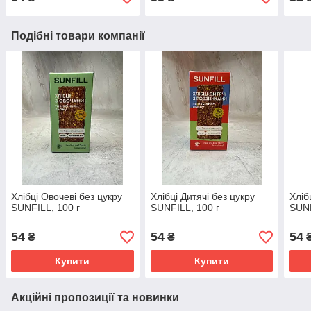
Подібні товари компанії
Хлібці Овочеві без цукру
Хлібці Дитячі без цукру
Хліб
SUNFILL, 100 г
SUNFILL, 100 г
SUNF
54
54
54
₴
₴
Купити
Купити
Акційні пропозиції та новинки