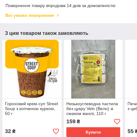
Повернення товару впродовж 14 днів за домовленістю
Всі умови повернення
З цим товаром також замовляють
Гороховий крем-суп Street
Низькоуглеводна пастила
Печи
Soup з копченою куркою,
без цукру Veln (Велн) зі
з ци
50 г
смаком ванілі, 110 г
159
₴
32
55
₴
Купити