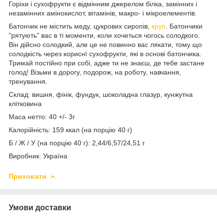
Горіхи і сухофрукти є відмінним джерелом білка, замінних і
незамінних амінокислот, вітамінів, макро- і мікроелементів.
Батончик не містить меду, цукрових сиропів,
круп
. Батончики
"рятують" вас в ті моменти, коли хочеться чогось солодкого.
Він дійсно солодкий, але це не повинно вас лякати, тому що
солодкість через кориснї сухофрукти, які в основі батончика.
Тримай постійно при собі, адже ти не знаєш, де тебе застане
голод! Візьми в дорогу, подорож, на роботу, навчання,
тренування.
Склад:
вишня, фінік, фундук, шоколадна глазур, кунжутна
клітковина
Маса нетто: 40 +/- 3г
Калорійність: 159 ккал (на порцію 40 г)
Б / Ж / У (на порцію 40 г):
2,44/6,57/24,51 г
Виробник: Україна
Приховати
Умови доставки