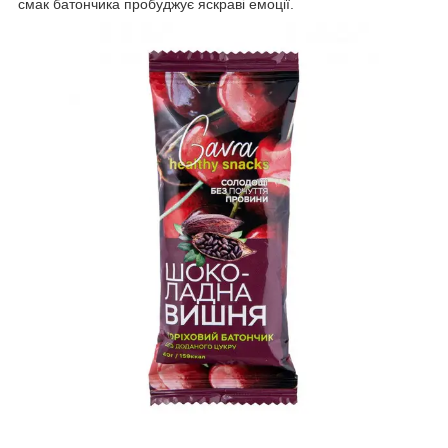
смак батончика пробуджує яскраві емоції.