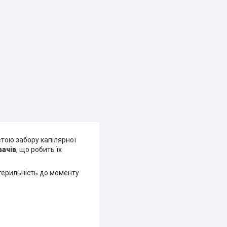
етою забору капілярної
вачів
, що робить їх
стерильність до моменту