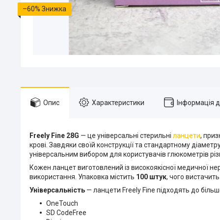
–60%
Опис
Характеристики
Інформація 
Freely Fine 28G
— це універсальні стерильні
ланцети
, при
крові. Завдяки своїй конструкції та стандартному діаметру 
універсальним вибором для користувачів глюкометрів різ
Кожен ланцет виготовлений із високоякісної медичної нер
використання. Упаковка містить
100 штук
, чого вистачит
Універсальність
— ланцети Freely Fine підходять до біл
OneTouch
SD CodeFree