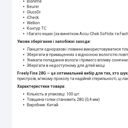
Bionime
Beurer
GlucoDr
iCheck
Wellion
Контур ТС
І багато інших (за винятком Accu-Chek Softclix та FastC
Умови зберігання і запобіжні заходи:
Ланцети одноразові і повинні використовуватися ті
Зберігати в приміщеннях з відносною вологістю пові
Уникати попадання вологи і прямого впливу сонячни
Зберігати в недоступному для дітей місці
Freely Fine 28G — це оптимальний вибір для тих, хто шу
пристроїв, м’якому проколу та надійній стерильності, ці
Характеристики товара:
Кількість в упаковці: 100 шт
Товщина голки становить 28G (0,4 мм)
Виробник: Китай