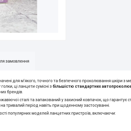
для замовлення
значені для м’якого, точного та безпечного проколювання шкіри з м
голки, ці ланцети сумісні з
більшістю стандартних автопроколю
них брендів.
жавіючої сталі та запакований у захисний ковпачок, що гарантує 
ь на тривалий період навіть при щоденному застосуванні.
ьшості популярних моделей ланцетних пристроїв, включаючи: