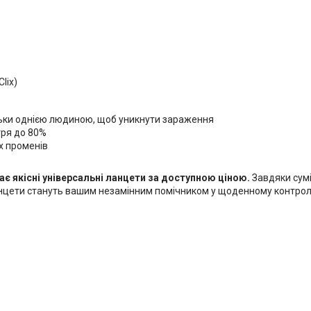
lix)
льки однією людиною, щоб уникнути зараження
тря до 80%
х променів
кає якісні універсальні ланцети за доступною ціною.
Завдяки сумі
 ланцети стануть вашим незамінним помічником у щоденному контролі