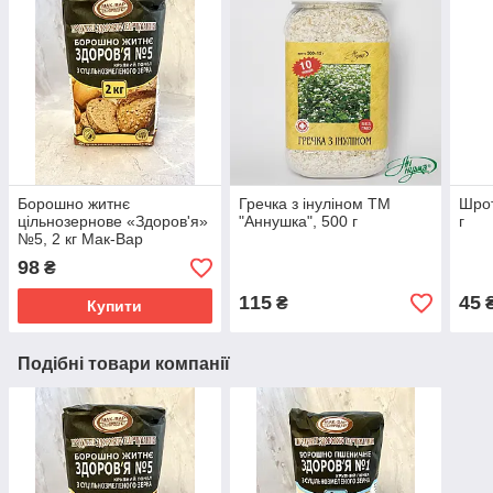
Борошно житнє
Гречка з інуліном ТМ
Шрот
цільнозернове «Здоров'я»
"Аннушка", 500 г
г
№5, 2 кг Мак-Вар
98
₴
115
45
₴
Купити
Подібні товари компанії