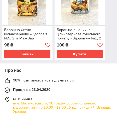
Борошно житнє
Борошно пшеничне
цільнозернове «Здоров'я»
цільнозернове суцільного
№5, 2 кг Мак-Вар
помелу «Здоров'я» №1, 2
кг Мак-Вар
98
100
₴
₴
Купити
Купити
Про нас
98% позитивних з 707 відгуків за рік
Працює з 23.04.2020
м. Вінниця
вул. Малиновського, 38 графік роботи фізичного
магазину: пн-пт з 10:00 - 19:00 сб-нд - вихідний, Вінниця,
Україна