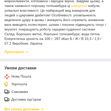
мікроелементи, клітковина і зародок зерна. Завдяки цьому, а
також наявності порошку топінамбура ці
макарони
набули
унікальні властивості. Це найкращий вид макаронів для
людей з цукровим діабетом! Особливості: уповільнюють
виділення цукру в кровы і знижують його сприяють зниженню
ваги виводять холестерин, шлаки і токсини підвищують тонус і
імунітет. покращують роботу серцево-судинної системи
Склад: Борошно житнє, борошно топінамбура, вода питна
Енергетична цінність на 100 г: 287 кКал Б / Ж / В 10,3 / 1,9 /
57,2 Виробник: Україна
Приховати
Умови доставки
Нова Пошта
Укрпошта
Самовивіз
Доставка кур'єром
Всі умови доставки