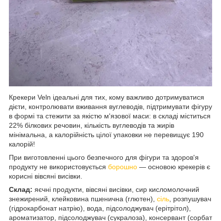
Крекери Veln ідеальні для тих, кому важливо дотримуватися
дієти, контролювати вживання вуглеводів, підтримувати фігуру
в формі та стежити за якістю м'язової маси: в складі міститься
22% білкових речовин, кількість вуглеводів та жирів
мінімальна, а калорійність цілої упаковки не перевищує 190
калорій!
При виготовленні цього безпечного для фігури та здоров'я
продукту не використовується
борошно
— основою крекерів є
корисні вівсяні висівки.
Склад:
яєчні продукти, вівсяні висівки, сир кисломолочний
знежирений, клейковина пшенична (глютен),
сіль
, розпушувач
(гідрокарбонат натрію), вода, підсолоджувач (ерітрітол),
ароматизатор, підсолоджувач (сукралоза), консервант (сорбат