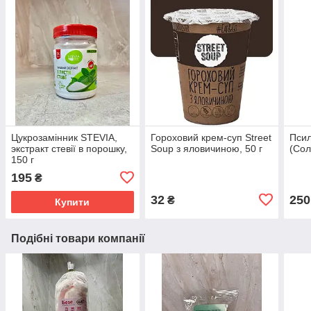
Цукрозамінник STEVIA,
Гороховий крем-суп Street
Псил
экстракт стевії в порошку,
Soup з яловичиною, 50 г
(Сол
150 г
195
₴
32
250
₴
Купити
Подібні товари компанії