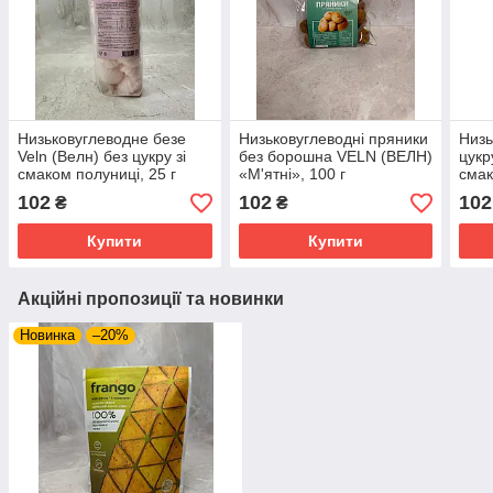
Низьковуглеводне безе
Низьковуглеводні пряники
Низь
Veln (Велн) без цукру зі
без борошна VELN (ВЕЛН)
цукр
смаком полуниці, 25 г
«М'ятні», 100 г
смак
102
102
102
₴
₴
Купити
Купити
Акційні пропозиції та новинки
Новинка
–20%