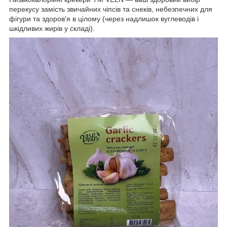
перекусу замість звичайних чіпсів та снеків, небезпечних для
фігури та здоров'я в цілому (через надлишок вуглеводів і
шкідливих жирів у складі).