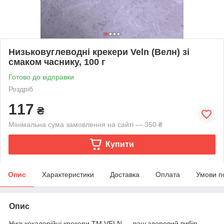
Низьковуглеводні крекери Veln (Велн) зі
смаком часнику, 100 г
Готово до відправки
Роздріб
117
₴
Мінімальна сума замовлення на сайті — 350 ₴
Купити
Опис
Характеристики
Доставка
Оплата
Умови п
Опис
Низькокалорійні крекери ТМ VELN — ваш здоровий вибір