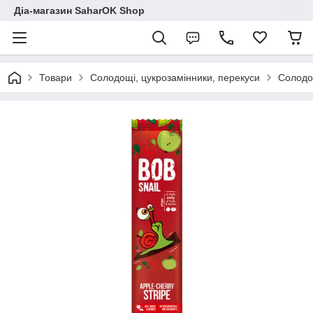
Діа-магазин SaharOK Shop
Товари
Солодощі, цукрозамінники, перекуси
Солодощ