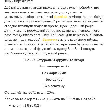
інших інгредієнтів!
Добірні фрукти та ягоди проходять два ступені обробки, що
виключає вплив високих температур, та дозволяє
максимально зберегти корисні
вітаміни
та мінерали, необхідні
для здоров'я дорослих і дітей. У ритмі сучасного життя деколи
складно встигнути подбати про те, щоб щоденний раціон
дитини містив необхідний запас продуктів для повноцінного
розвитку дитячого організму. Та й самі діти нерідко вибирають
шкідливий для здоров'я
батончик
замість корисного яблука,
груші або морквини. Але тепер це перестане бути проблемою
— смачні та корисні фруктові солодощі Bob Snail стануть
улюбленими для кожного у вашій родині!
Тільки натуральні фрукти та ягоди
Без консервантів
Без барвників
Без цукру
Без глютену
Склад:
яблука 80%, вишні 20%.
Харчова та енергетична цінність
на 100 г/ на 1 страйп
:
жири – 1,8 г / 0,2 г