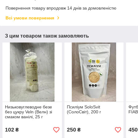
Повернення товару впродовж 14 днів за домовленістю
Всі умови повернення
З цим товаром також замовляють
Низьковуглеводне безе
Псиліум SoloSvit
Футб
без цукру Veln (Велн) зі
(СолоСвіт), 200 г
FIA
смаком ванілі, 25 г
102
250
450
₴
₴