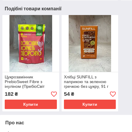
Подібні товари компанії
Цукрозамінник
Хлібці SUNFILL з
PrebioSweet Fibre з
паприкою та зеленою
інуліном (ПребіоСвіт
гречкою без цукру, 91 г
Файбер), 150 г
182
54
₴
₴
Купити
Купити
Про нас