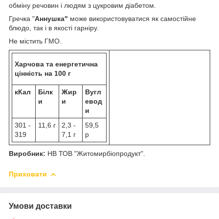
обміну речовин і людям з цукровим діабетом.
Гречка "
Аннушка"
може використовуватися як самостійне
блюдо, так і в якості гарніру.
Не містить ГМО.
Харчова та енергетична
цінність на 100 г
кКал
Білк
Жир
Вугл
и
и
евод
и
301 -
11,6 г
2,3 -
59,5
319
7,1 г
р
Виробник:
НВ ТОВ "Житомирбіопродукт".
Приховати
Умови доставки