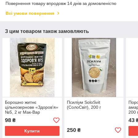
Повернення товару впродовж 14 днів за домовленістю
Всі умови повернення
З цим товаром також замовляють
Борошно житнє
Псиліум SoloSvit
Поро
цільнозернове «Здоров'я»
(СолоСвіт), 200 г
амар
№5, 2 кг Мак-Вар
200 
98
43
₴
250
₴
Купити