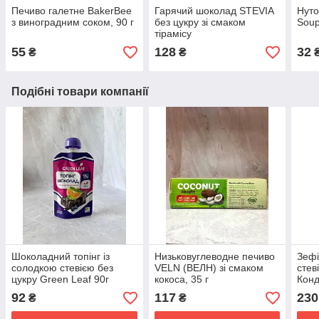
Печиво галетне BakerBee
Гарячий шоколад STEVIA
Нуто
з виноградним соком, 90 г
без цукру зі смаком
Soup
тірамісу
55
128
32
₴
₴
Подібні товари компанії
Шоколадний топінг із
Низьковуглеводне печиво
Зефі
солодкою стевією без
VELN (ВЕЛН) зі смаком
стев
цукру Green Leaf 90г
кокоса, 35 г
Конд
92
117
230
₴
₴