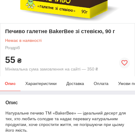
Печиво галетне BakerBee зі стевією, 90 г
Немає в наявності
Роздріб
55
₴
Мінімальна сума замовлення на сайті — 350 ₴
Опис
Характеристики
Доставка
Оплата
Умови п
Опис
Натуральне печиво ТМ «BakerBee» — ідеальний десерт для
тих, хто любить солодке та надає перевагу натуральним
продуктам, хоче спростити життя, не погіршуючи при цьому
його якість.