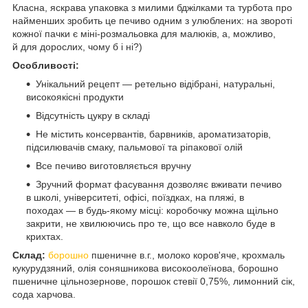
Класна, яскрава упаковка з милими бджілками та турбота про
найменших зробить це печиво одним з улюблених: на звороті
кожної пачки є міні-розмальовка для малюків, а, можливо,
й для дорослих, чому б і ні?)
Особливості:
Унікальний рецепт — ретельно відібрані, натуральні,
високоякісні продукти
Відсутність цукру в складі
Не містить консервантів, барвників, ароматизаторів,
підсилювачів смаку, пальмової та ріпакової олій
Все печиво виготовляється вручну
Зручний формат фасування дозволяє вживати печиво
в школі, університеті, офісі, поїздках, на пляжі, в
походах — в будь-якому місці: коробочку можна щільно
закрити, не хвилюючись про те, що все навколо буде в
крихтах.
Склад:
борошно
пшеничне в.г., молоко коров'яче, крохмаль
кукурудзяний, олія соняшникова високоолеїнова, борошно
пшеничне цільнозернове, порошок стевії 0,75%, лимонний сік,
сода харчова.