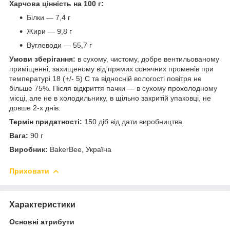
Харчова цінність на 100 г:
Білки — 7,4 г
Жири — 9,8 г
Вуглеводи — 55,7 г
Умови зберігання:
в сухому, чистому, добре вентильованому
приміщенні, захищеному від прямих сонячних променів при
температурі 18 (+/- 5) С та відносній вологості повітря не
більше 75%. Після відкриття пачки — в сухому прохолодному
місці, але не в холодильнику, в щільно закритій упаковці, не
довше 2-х днів.
Термін придатності:
150 діб від дати виробництва.
Вага:
90 г
Виробник:
BakerBee, Україна
Приховати
Характеристики
Основні атрибути