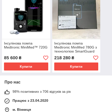
Інсулінова помпа
Інсулінова помпа
Medtronic MiniMed™ 720G
Medtronic MiniMed 780G з
технологією SmartGuard
85 600
218 280
₴
₴
Купити
Купити
Про нас
98% позитивних з 706 відгуків за рік
Працює з 23.04.2020
м. Вінниця