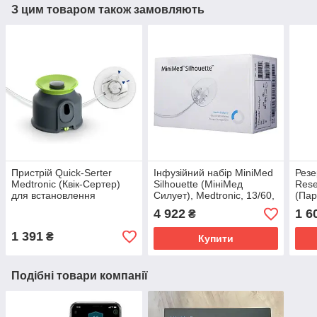
З цим товаром також замовляють
Пристрій Quick-Serter
Інфузійний набір MiniMed
Резе
Medtronic (Квік-Сертер)
Silhouette (МініМед
Rese
для встановлення
Силует), Medtronic, 13/60,
(Пар
катетерів Quick-Set,
10 шт.
мл, 
4 922
1 6
₴
ММТ-305QS
1 391
₴
Купити
Подібні товари компанії