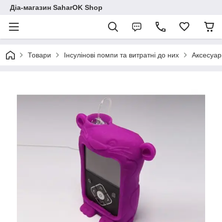
Діа-магазин SaharOK Shop
Товари
Інсулінові помпи та витратні до них
Аксесуар