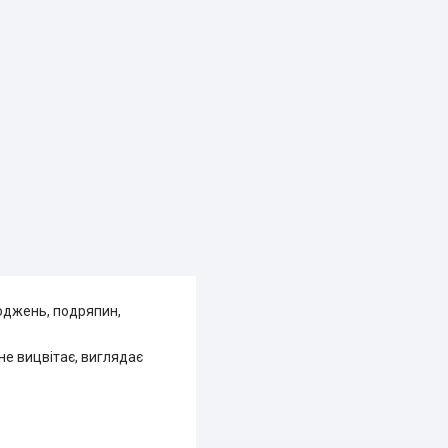
коджень, подряпин,
не вицвітає, виглядає