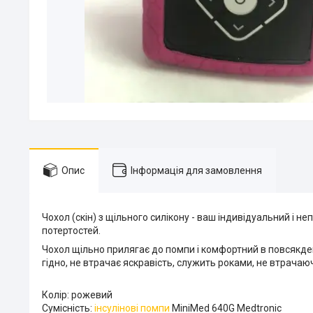
Опис
Інформація для замовлення
Чохол (скін) з щільного силікону - ваш індивідуальний і 
потертостей.
Чохол щільно прилягає до помпи і комфортний в повсякден
гідно, не втрачає яскравість, служить роками, не втрача
Колір: рожевий
Сумісність:
інсулінові помпи
MiniMed 640G Medtronic