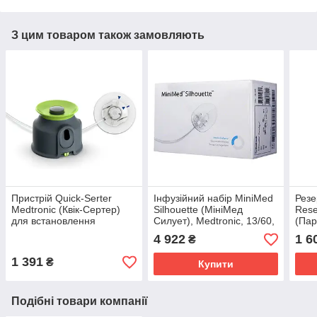
З цим товаром також замовляють
Пристрій Quick-Serter
Інфузійний набір MiniMed
Резе
Medtronic (Квік-Сертер)
Silhouette (МініМед
Rese
для встановлення
Силует), Medtronic, 13/60,
(Пар
катетерів Quick-Set,
10 шт.
мл, 
4 922
1 6
₴
ММТ-305QS
1 391
₴
Купити
Подібні товари компанії