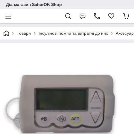
Діа-магазин SaharOK Shop
Товари
Інсулінові помпи та витратні до них
Аксесуар