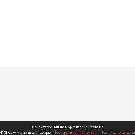
Сайт створений на маркетплейсі
Prom.ua
SaharOK Shop — магазин діа-товарів |
Поскаржитися на контент
|
Політика конфіденц