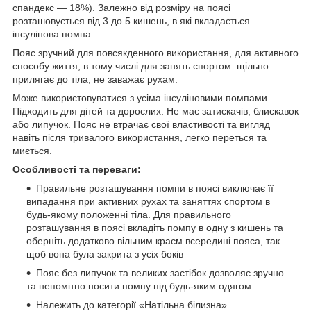
спандекс — 18%). Залежно від розміру на поясі
розташовується від 3 до 5 кишень, в які вкладається
інсулінова помпа.
Пояс зручний для повсякденного використання, для активного
способу життя, в тому числі для занять спортом: щільно
прилягає до тіла, не заважає рухам.
Може використовуватися з усіма інсуліновими помпами.
Підходить для дітей та дорослих. Не має затискачів, блискавок
або липучок. Пояс не втрачає свої властивості та вигляд
навіть після тривалого використання, легко переться та
миється.
Особливості та переваги:
Правильне розташування помпи в поясі виключає її
випадання при активних рухах та заняттях спортом в
будь-якому положенні тіла. Для правильного
розташування в поясі вкладіть помпу в одну з кишень та
оберніть додатково вільним краєм всередині пояса, так
щоб вона була закрита з усіх боків
Пояс без липучок та великих застібок дозволяє зручно
та непомітно носити помпу під будь-яким одягом
Належить до категорії «Натільна білизна».