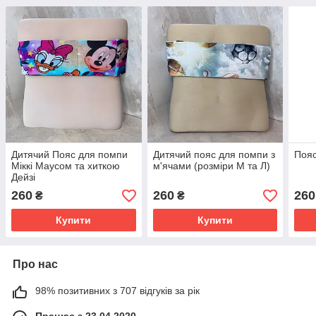
Дитячий Пояс для помпи
Дитячий пояс для помпи з
Пояс
Міккі Маусом та хиткою
м'ячами (розміри М та Л)
Дейзі
260
260
260
₴
₴
Купити
Купити
Про нас
98% позитивних з 707 відгуків за рік