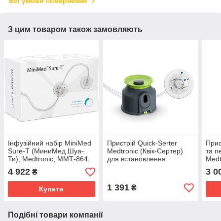
Всі умови повернення
З цим товаром також замовляють
Інфузійний набір MiniMed
Пристрій Quick-Serter
Прис
Sure-T (МиниМед Шуа-
Medtronic (Квік-Сертер)
та п
Ти), Medtronic, ММТ-864,
для встановлення
Medt
6мм*60см, 10 шт.
катетерів Quick-Set,
4 922
3 0
₴
ММТ-305QS
1 391
₴
Купити
Подібні товари компанії