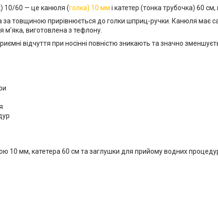
) 10/60 — це канюля (
голка) 10 мм
і катетер (тонка трубочка) 60 см,
а за товщиною прирівнюється до голки шприц-ручки. Канюля має с
я м'яка, виготовлена з тефлону.
иємні відчуття при носінні повністю зникають та значно зменшуєт
ри
я
дур
ою 10 мм, катетера 60 см та заглушки для прийому водних процеду