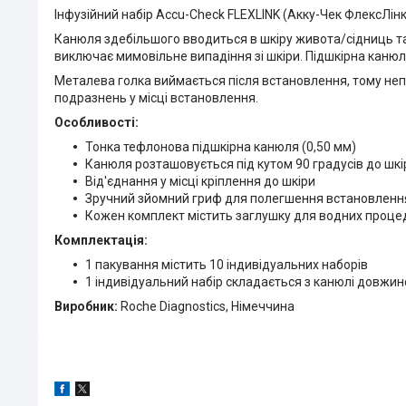
Інфузійний набір Accu-Check FLEXLINK (Акку-Чек ФлексЛінк
Канюля здебільшого вводиться в шкіру живота/сідниць т
виключає мимовільне випадіння зі шкіри. Підшкірна канюл
Металева голка виймається після встановлення, тому непр
подразнень у місці встановлення.
Особливості:
Тонка тефлонова підшкірна канюля (0,50 мм)
Канюля розташовується під кутом 90 градусів до шкі
Від'єднання у місці кріплення до шкіри
Зручний зйомний гриф для полегшення встановленн
Кожен комплект містить заглушку для водних проце
Комплектація:
1 пакування містить 10 індивідуальних наборів
1 індивідуальний набір складається з канюлі довжин
Виробник:
Roche Diagnostics, Німеччина