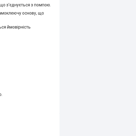
 що з'єднується з помпою.
амоклеючу основу, що
ься ймовірність
р.