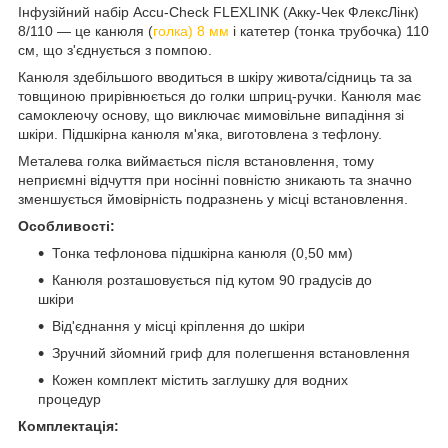
Інфузійний набір Accu-Check FLEXLINK (Акку-Чек ФлексЛінк)
8/110 — це канюля (
голка) 8 мм
і катетер (тонка трубочка) 110
см, що з'єднується з помпою.
Канюля здебільшого вводиться в шкіру живота/сідниць та за
товщиною прирівнюється до голки шприц-ручки. Канюля має
самоклеючу основу, що виключає мимовільне випадіння зі
шкіри. Підшкірна канюля м'яка, виготовлена з тефлону.
Металева голка виймається після встановлення, тому
неприємні відчуття при носінні повністю зникають та значно
зменшується ймовірність подразнень у місці встановлення.
Особливості:
Тонка тефлонова підшкірна канюля (0,50 мм)
Канюля розташовується під кутом 90 градусів до
шкіри
Від'єднання у місці кріплення до шкіри
Зручний зйомний гриф для полегшення встановлення
Кожен комплект містить заглушку для водних
процедур
Комплектація: