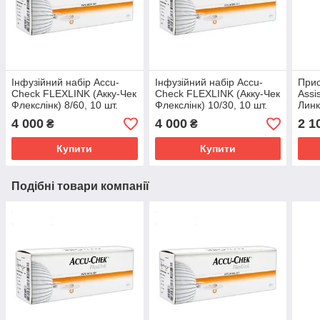
Інфузійний набір Accu-
Інфузійний набір Accu-
Прис
Check FLEXLINK (Акку-Чек
Check FLEXLINK (Акку-Чек
Assi
Флекслінк) 8/60, 10 шт.
Флекслінк) 10/30, 10 шт.
Линк
вста
4 000
4 000
2 1
₴
₴
наб
Купити
Купити
Подібні товари компанії