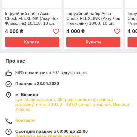
Інфузійний набір Accu-
Інфузійний набір Accu-
Інфу
Check FLEXLINK (Акку-Чек
Check FLEXLINK (Акку-Чек
Chec
Флекслінк) 10/110, 10 шт.
Флекслінк) 10/80, 10 шт.
Флек
4 000
4 000
4 0
₴
₴
Купити
Купити
Про нас
98% позитивних з 707 відгуків за рік
Працює з 23.04.2020
м. Вінниця
вул. Малиновського, 38 графік роботи фізичного
магазину: пн-пт з 10:00 - 19:00 сб-нд - вихідний, Вінниця,
Україна
Контакти
Сьогодні працює з 09:00 до 22:00
Показати весь графік роботи