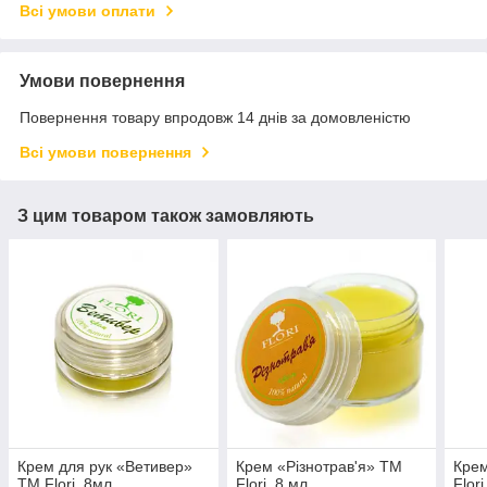
Всі умови оплати
Умови повернення
Повернення товару впродовж 14 днів за домовленістю
Всі умови повернення
З цим товаром також замовляють
Крем для рук «Ветивер»
Крем «Різнотрав'я» ТМ
Кре
ТМ Flori, 8мл
Flori, 8 мл
Flori