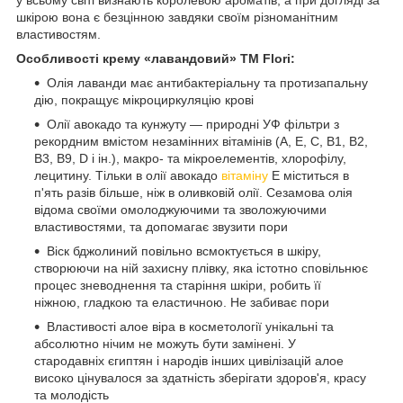
шкірою вона є безцінною завдяки своїм різноманітним
властивостям.
Особливості крему «лавандовий» ТМ Flori:
Олія лаванди має антибактеріальну та протизапальну
дію, покращує мікроциркуляцію крові
Олії авокадо та кунжуту — природні УФ фільтри з
рекордним вмістом незамінних вітамінів (А, Е, С, В1, В2,
В3, В9, D і ін.), макро- та мікроелементів, хлорофілу,
лецитину. Тільки в олії авокадо
вітаміну
Е міститься в
п'ять разів більше, ніж в оливковій олії. Сезамова олія
відома своїми омолоджуючими та зволожуючими
властивостями, та допомагає звузити пори
Віск бджолиний повільно всмоктується в шкіру,
створюючи на ній захисну плівку, яка істотно сповільнює
процес зневоднення та старіння шкіри, робить її
ніжною, гладкою та еластичною. Не забиває пори
Властивості алое віра в косметології унікальні та
абсолютно нічим не можуть бути замінені. У
стародавніх єгиптян і народів інших цивілізацій алое
високо цінувалося за здатність зберігати здоров'я, красу
та молодість