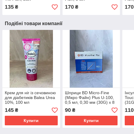
135
170
170
₴
₴
Подібні товари компанії
Крем для ніг із сечовиною
Шприци BD Micro-Fine
Інсу
для діабетиків Balea Urea
(Мікро Файн) Plus U-100,
Touc
10%, 100 мл
0,5 мл, 0,30 мм (30G) х 8
(31G
мм, 10 шт.
145
90
110
₴
₴
Купити
Купити