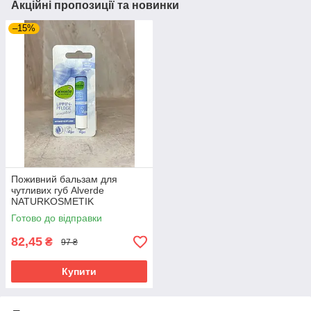
Акційні пропозиції та новинки
–15%
Поживний бальзам для
чутливих губ Alverde
NATURKOSMETIK
Lippenpflege Sensitive, 4.8 г
Готово до відправки
82,45
₴
97 ₴
Купити