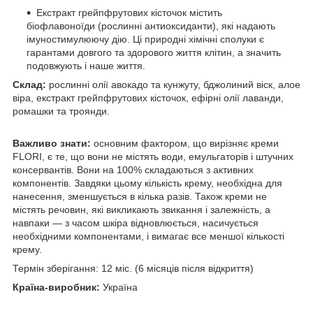
Екстракт грейпфрутових кісточок містить
біофлавоноїди (рослинні антиоксиданти), які надають
імуностимулюючу дію. Ці природні хімічні сполуки є
гарантами довгого та здорового життя клітин, а значить
подовжують і наше життя.
Склад:
рослинні олії авокадо та кунжуту, бджолиний віск, алое
віра, екстракт грейпфрутових кісточок, ефірні олії лаванди,
ромашки та троянди.
Важливо знати:
основним фактором, що вирізняє креми
FLORI, є те, що вони не містять води, емульгаторів і штучних
консервантів. Вони на 100% складаються з активних
компонентів. Завдяки цьому кількість крему, необхідна для
нанесення, зменшується в кілька разів. Також креми не
містять речовин, які викликають звикання і залежність, а
навпаки — з часом шкіра відновлюється, насичується
необхідними компонентами, і вимагає все меншої кількості
крему.
Термін зберігання: 12 міс. (6 місяців після відкриття)
Країна-виробник:
Україна