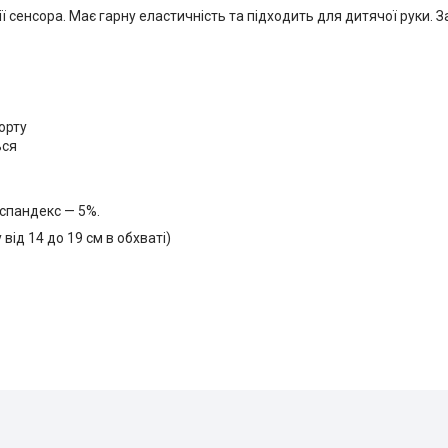
ії сенсора. Має гарну еластичність та підходить для дитячої руки. 
орту
ься
 спандекс — 5%.
від 14 до 19 см в обхваті)