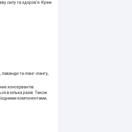
єву силу та здоров'я. Крем
, лаванди та іланг-ілангу,
чних консервантів.
ся в кілька разів. Також
обхідними компонентами,