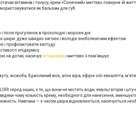
тачає вітамінів і тонусу, крем «Сонячний» миттєво поверне їй житт
икористовуватися як бальзам для губ.
 і після прогулянок в прохолодні і морозні дні
ях шкіри: дуже швидко загоює і володіє знеболюючим ефектом
ю і профілактувати застуду
астивості епідермісу
ою на дотик, насичує
вітамінами
і миттєво її пом'якшує
уту, жожоба, бджолиний віск, алое віра, ефірні олії евкаліпта, м'яти
RI серед інших, є те, що вони не містять води, емульгаторів і шту
вдяки чому кількість крему, необхідного для нанесення, зменшуєть
лежність. Навпаки — з часом шкіра відновлюється, насичується не