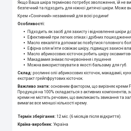
Якщо Ваша шкіра терміново потребує зволоження, їй не вис
безпечний та підходить для ніжної дитячої шкіри. Може в
Крем «Сонячний» незамінний для всієї родини!
Особливості:
Підходить як засіб для захисту і відновлення шкіри до
Ефективний при легких опіках і дрібних пошкодженн
Масло евкаліпта допомагає позбутися головного бол
Ефірна олія м'яти освіжає шкіру, підвищує захисні вл
Масло абрикосових кісточок робить шкіру оксамитов
Макадамия знімає почервоніння і лущення
Можна використовувати в якості бальзаму для губ.
Склад:
рослинні олії абрикосових кісточок, макадамії, кунж
екстракт грейпфрутових кісточок.
Важливо знати:
основним фактором, що вирізняє креми FLO
Продукція на 100% складається з активних компонентів, за
креми не містять речовин, що викликають звикання та за
вимагає все меншої кількості крему.
Термін зберігання:
12 міс. (6 місяців після відкриття).
Країна-виробник:
Україна