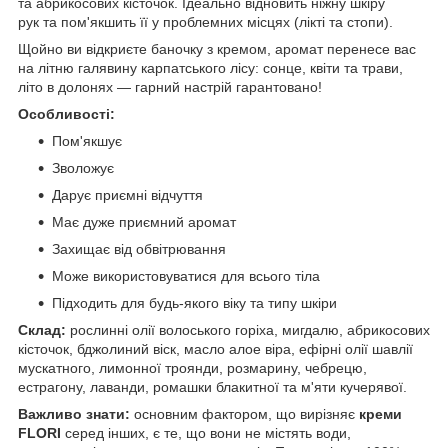
та абрикосових кісточок. Ідеально відновить ніжну шкіру
рук та пом'якшить її у проблемних місцях (лікті та стопи).
Щойно ви відкриєте баночку з кремом, аромат перенесе вас
на літню галявину карпатського лісу: сонце, квіти та трави,
літо в долонях —
гарний настрій гарантовано!
Особливості:
Пом'якшує
Зволожує
Дарує приємні відчуття
Має дуже приємний аромат
Захищає від обвітрювання
Може використовуватися для всього тіла
Підходить для будь-якого віку та типу шкіри
Склад:
рослинні олії волоського горіха, мигдалю, абрикосових
кісточок, бджолиний віск, масло алое віра, ефірні олії шавлії
мускатного, лимонної троянди, розмарину, чебрецю,
естрагону, лаванди, ромашки блакитної та м'яти кучерявої.
Важливо знати:
основним фактором, що вирізняє
креми
FLORI
серед інших, є те, що вони не містять води,