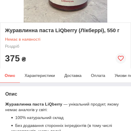
Журавлинна паста LiQberry (Лікберрі), 550 г
Немає в наявності
Роздріб
375
₴
Опис
Характеристики
Доставка
Оплата
Умови п
Опис
Журавлинна паста LiQberry
—
унікальний продукт, якому
немає аналогів у світі:
100% натуральний склад
Без додавання сторонніх інгредієнтів (в тому числі
консервантів, цукру, води)