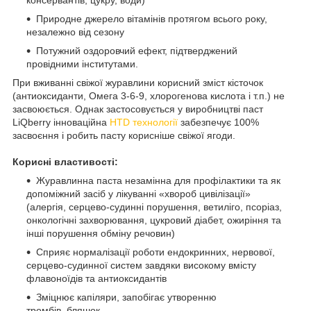
Природне джерело вітамінів протягом всього року,
незалежно від сезону
Потужний оздоровчий ефект, підтверджений
провідними інститутами.
При вживанні свіжої журавлини корисний зміст кісточок
(антиоксиданти, Омега 3-6-9, хлорогенова кислота і т.п.) не
засвоюється. Однак застосовується у виробництві паст
LiQberry інноваційна
HTD технології
забезпечує 100%
засвоєння і робить пасту корисніше свіжої ягоди.
Корисні властивості:
Журавлинна паста незамінна для профілактики та як
допоміжний засіб у лікуванні «хвороб цивілізації»
(алергія, серцево-судинні порушення, ветиліго, псоріаз,
онкологічні захворювання, цукровий діабет, ожиріння та
інші
порушення обміну речовин
)
Сприяє нормалізації роботи ендокринних, нервової,
серцево-судинної систем завдяки високому вмісту
флавоноїдів та антиоксидантів
Зміцнює капіляри, запобігає утворенню
тромбів, бляшок