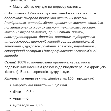
Має стабілізуючу дію на нервову систему.
Є дієтичною добавкою, що рекомендовано вживати як
додаткове джерело біологічно активних речовин
(поліфенолів, антоціанідінов, органічних кислот, вітамінів,
поліненасичених жирних кислот, пектинових речовин,
макро - і мікроелементів) при циститі, пиело-,
гломерулонефриті, бронхіті, пневмонії, туберкульозі,
атеросклерозі, ішемічній хворобі серця, артеріальній
гіпертензії, цукровому діабеті, глаукомі, пародонтозі,
гіпоацидний гастрит і для профілактики сечокам'яної
хвороби.
Склад:
100% гомогенізована органічна журавлина із
подріюненим насінням (разом із дрібнодисперсною фракцією
кісточок). Без консервантів, цукру і води.
Харчова та енергетична цінність на 100 г продукту:
енергетична цінність — 17,2 ккал
білки — 0,5 г
жири — 0 г
вуглеводи — 3,8 р.