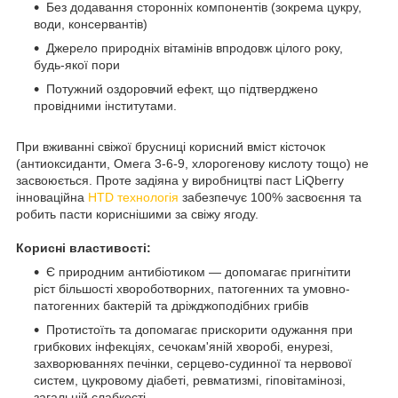
Без додавання сторонніх компонентів (зокрема цукру,
води,
консервантів)
Джерело природніх вітамінів впродовж цілого року,
будь-якої пори
Потужний оздоровчий ефект, що підтверджено
провідними інститутами.
При вживанні свіжої брусниці корисний вміст кісточок
(антиоксиданти, Омега 3-6-9, хлорогенову кислоту тощо) не
засвоюється. Проте задіяна у виробництві паст
LiQberry
інноваційна
HTD технологія
забезпечує 100% засвоєння та
робить пасти кориснішими за свіжу ягоду.
Корисні властивості:
Є
природним антибіотиком — допомагає пригнітити
ріст більшості хвороботворних, патогенних та умовно-
патогенних бактерій та дріжджоподібних грибів
Протистоїть та допомагає прискорити одужання при
грибкових інфекціях, сечокам'яній хворобі, енурезі,
захворюваннях печінки, серцево-судинної та нервової
систем, цукровому діабеті, ревматизмі, гіповітамінозі,
загальній слабкості