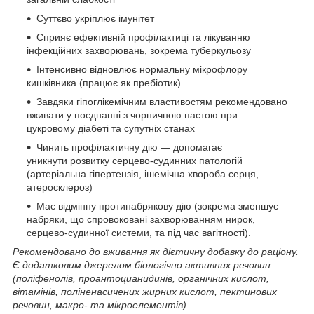
Суттєво укріплює імунітет
Сприяє ефективній профілактиці та лікуванню
інфекційних захворювань, зокрема туберкульозу
Інтенсивно відновлює нормальну мікрофлору
кишківника (працює як пребіотик)
Завдяки гіпоглікемічним властивостям рекомендовано
вживати у поєднанні з чорничною пастою при
цукровому діабеті та супутніх станах
Чинить профілактичну дію — допомагає
уникнути розвитку серцево-судинних патологій
(артеріальна гіпертензія, ішемічна хвороба серця,
атеросклероз)
Має відмінну протинабрякову дію (зокрема зменшує
набряки, що спровоковані захворюванням нирок,
серцево-судинної системи, та під час вагітності).
Рекомендовано до вживання як дієтичну добавку до раціону.
Є додатковим джерелом біологічно активних речовин
(поліфенолів, проантоцианидинів, органічних кислот,
вітамінів, поліненасичених жирних кислот, пектинових
речовин, макро- та мікроелементів).