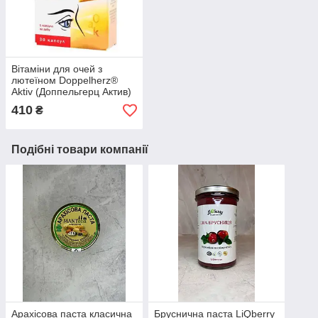
Вітаміни для очей з
лютеїном Doppelherz®
Aktiv (Доппельгерц Актив)
410
₴
Подібні товари компанії
Арахісова паста класична
Бруснична паста LiQberry