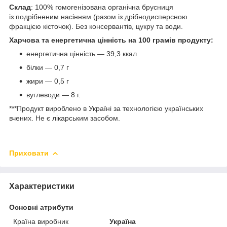
Склад
: 100% гомогенізована органічна брусниця
із подрібненим насінням (разом із дрібнодисперсною
фракцією кісточок). Без консервантів, цукру та води.
Харчова та енергетична цінність на 100 грамів продукту:
енергетична цінність — 39,3 ккал
білки — 0,7 г
жири — 0,5 г
вуглеводи — 8 г.
***Продукт вироблено в Україні за технологією українських
вчених.
Не є лікарським засобом.
Приховати
Характеристики
Основні атрибути
Країна виробник
Україна