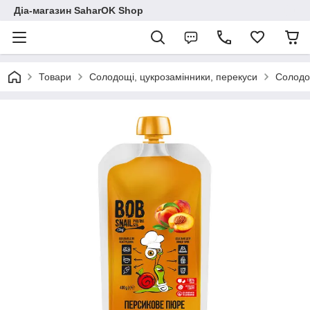
Діа-магазин SaharOK Shop
Товари
Солодощі, цукрозамінники, перекуси
Солодощ