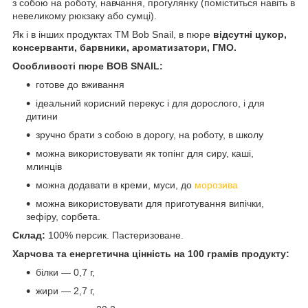
з собою на роботу, навчання, прогулянку (поміститься навіть в
невеликому рюкзаку або сумці).
Як і в інших продуктах ТМ Bob Snail, в пюре
відсутні цукор,
консерванти, барвники, ароматизатори, ГМО.
Особливості пюре BOB SNAIL:
готове до вживання
ідеальний корисний перекус і для дорослого, і для
дитини
зручно брати з собою в дорогу, на роботу, в школу
можна використовувати як топінг для сиру, каші,
млинців
можна додавати в креми, муси, до
морозива
можна використовувати для приготування випічки,
зефіру, сорбета.
Склад:
100% персик. Пастеризоване.
Харчова та енергетична цінність на 100 грамів продукту:
білки — 0,7 г,
жири — 2,7 г,