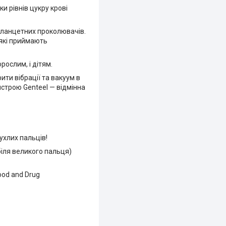
ки рівнів цукру крові
 ланцетних проколювачів.
 які приймають
рослим, і дітям.
ти вібрації та вакуум в
строю Genteel — відмінна
ухлих пальців!
біля великого пальця)
ood and Drug