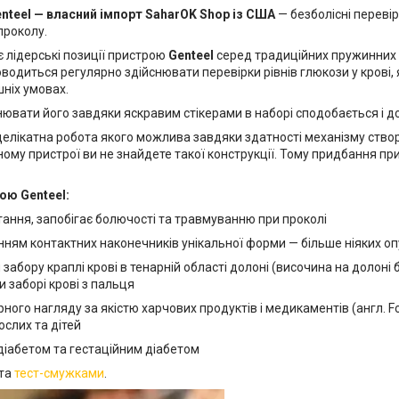
nteel — власний імпорт SaharOK Shop із США
— безболісні перевір
проколу.
лідерські позиції пристрою
Genteel
серед традиційних пружинних
оводиться регулярно здійснювати перевірки рівнів глюкози у крові,
шніх умовах.
нювати його завдяки яскравим стікерами в наборі сподобається і до
делікатна робота якого можлива завдяки здатності механізму створи
му пристрої ви не знайдете такої конструкції.
Тому придбання при
ою Genteel:
ання, запобігає болючості та травмуванню при проколі
ням контактних наконечників унікальної форми — більше ніяких оп
забору краплі крові в тенарній області долоні (височина на долоні 
и заборі крові з пальця
рного нагляду за якістю харчових продуктів і медикаментів (англ. F
ослих та дітей
діабетом та гестаційним діабетом
та
тест-смужками
.