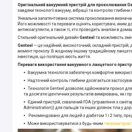
Оригінальний вакуумний пристрій для проколювання Ge
завдяки технології вакууму, вібрації та контролю глибини 
Унікальна запатентована система проколювання визначає 
Його можливості та переваги оцінять користувачі, яким д
антикоагулянти, а також ті, хто проводить аналізи в дома
Стильний оригінальний дизайн
Genteel
та можливість змі
Genteel
— це надійний, високоточний, складний пристрій, 
момент проколу. В жодному іншому традиційному ланцетно
інвестиція, що поліпшує якість життя.
Переваги використання вакуумного ланцетного пристр
Вакуумна технологія забезпечує комфортне використ
Надточний контроль глибини досягається застосуван
Технологія Genteel дозволяє здійснювати прокол для 
та досягати ідентичних результатів вимірювань, як і пр
Єдиний пристрій, схвалений FDA (управління з саніта
Administration)) для пальців та інших ділянок тіла у дор
Рекомендовано для людей з діабетом 1 і 2 типу, пре
Може використовуватися з будь-яким
глюкометром