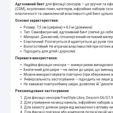
Адгезивний бинт
для фіксації сенсорів — це зручне та е
(CGM), інсулінових помп, катетерів, інфузійних наборів та
еластичності та самоклеючій властивості цей бинт щільно 
Основні характеристики:
Розмір: 7,5 см (ширина) × 4,5 м (довжина)
Тип: Самофіксуючий, адгезивний бинт (липне до себе,
Матеріал: Дихаючий, гіпоалергенний нетканий матер
Еластичний: Розтягується й адаптується до рухів тіл
Вологостійкий: Не втрачає властивостей при потінні
Підходить для дітей і дорослих
Переваги використання:
Надійна фіксація сенсора — знижує ризик випадковог
Безпечний для шкіри — не липне до шкіри, що зменш
Можна використовувати повторно (при збереженні ад
Універсальність застосування — підходить не лише дл
Не заважає повітрообміну шкіри, дозволяє їй "дихати
Рекомендоване застосування:
Для фіксації сенсорів FreeStyle Libre, Dexcom G6/G7,
Для утримання на місці канюль, інфузійних наборів,
Для захисту ділянок шкіри від механічного впливу 
Для фіксації пов’язок або компресів після ін’єкцій чи