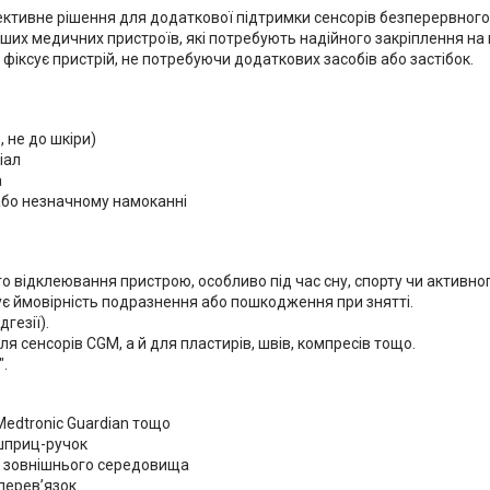
фективне рішення для додаткової підтримки сенсорів безперервног
 інших медичних пристроїв, які потребують надійного закріплення на 
фіксує пристрій, не потребуючи додаткових засобів або застібок.
 не до шкіри)
іал
а
 або незначному намоканні
о відклеювання пристрою, особливо під час сну, спорту чи активно
ує ймовірність подразнення або пошкодження при знятті.
гезії).
я сенсорів CGM, а й для пластирів, швів, компресів тощо.
".
 Medtronic Guardian тощо
 шприц-ручок
чи зовнішнього середовища
 перев’язок