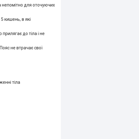
а непомітно для оточуючих
5 кишень, в які
 прилягає до тіла і не
Пояс не втрачає свої
женні тіла