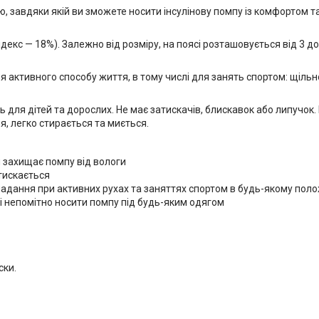
, завдяки якій ви зможете носити інсулінову помпу із комфортом т
екс — 18%). Залежно від розміру, на поясі розташовується від 3 до 
 активного способу життя, в тому числі для занять спортом: щільно
 для дітей та дорослих. Не має затискачів, блискавок або липучок. 
я, легко стирається та миється.
захищає помпу від вологи
тискається
адання при активних рухах та заняттях спортом в будь-якому поло
 і непомітно носити помпу під будь-яким одягом
ски.