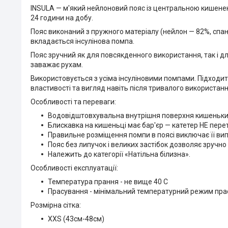
INSULA — м'який нейлоновий пояс із центральною кишенею
24 години на добу.
Пояс виконаний з пружного матеріалу (нейлон — 82%, спанд
вкладається інсулінова помпа.
Пояс зручний як для повсякденного використання, так і для
заважає рухам.
Використовується з усіма інсуліновими помпами. Підходить
властивості та вигляд навіть після тривалого використанн
Особливості та переваги:
Водовідштовхувальна внутрішня поверхня кишеньки 
Блискавка на кишеньці має бар'єр — катетер НЕ пере
Правильне розміщення помпи в поясі виключає її вип
Пояс без липучок і великих застібок дозволяє зручно
Належить до категорії «Натільна білизна».
Особливості експлуатації:
Температура прання - не вище 40 С
Прасування - мінімальний температурний режим пра
Розмірна сітка:
XXS (43см-48см)