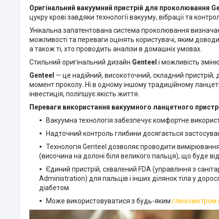
Оригінальний вакуумний пристрій для проколювання Ge
цукру крові завдяки технології вакууму, вібрації та контр
Унікальна запатентована система проколювання визнача
можливості та переваги оцінять користувачі, яким доводи
а також ті, хто проводить аналізи в домашніх умовах.
Стильний оригінальний дизайн
Genteel
і можливість зміню
Genteel
— це надійний, високоточний, складний пристрій, 
момент проколу. Ні в одному іншому традиційному ланцетн
інвестиція, поліпшує якість життя.
Переваги використання вакуумного ланцетного пристр
Вакуумна технологія забезпечує комфортне використа
Надточний контроль глибини досягається застосуван
Технологія Genteel дозволяє проводити вимірювання р
(височина на долоні біля великого пальця), що буде в
Єдиний пристрій, схвалений FDA (управління з саніта
Administration) для пальців і інших ділянок тіла у доро
діабетом
Може використовуватися з будь-яким
глюкометром 