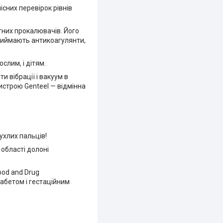
сних перевірок рівнів
них прокалювачів. Його
приймають антикоагулянти,
слим, і дітям.
 вібрації і вакуум в
истрою Genteel — відмінна
ухлих пальців!
 області долоні
ood and Drug
іабетом і гестаційним