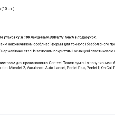
 (10 шт.)
е упаковку зі 100 ланцетами Butterfly Touch в подарунок.
товим наконечником особливої форми для точного і безболісного п
ої нержавіючої сталі із захисним покриттям і оснащені пластиково
истроєм для проколювання Genteel. Також сумісні з популярними б
olet, Microlet 2, Vaculance, Auto-Lancet, Penlet Plus, Penlet II, On Call