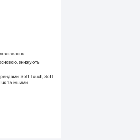
роколювання.
ю основою, знижують
рендами: Soft Touch, Soft
 Plus та іншими.