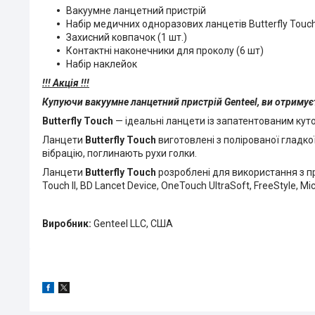
Вакуумне ланцетний пристрій
Набір медичних одноразових ланцетів Butterfly Touch
Захисний ковпачок (1 шт.)
Контактні наконечники для проколу (6 шт)
Набір наклейок
!!! Акція !!!
Купуючи вакуумне ланцетний пристрій Genteel, ви отримуєт
Butterfly Touch
— ідеальні ланцети із запатентованим ку
Ланцети
Butterfly Touch
виготовлені з полірованої гладк
вібрацію, поглинають рухи голки.
Ланцети
Butterfly Touch
розроблені для використання з пр
Touch II, BD Lancet Device, OneTouch UltraSoft, FreeStyle, Micr
Виробник:
Genteel LLC, США