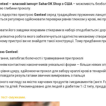
nteel — власний імпорт SaharOK Shop з США
— можливість безболі
олю глибини проколу.
є лідерство пристрою
Genteel
серед традиційних пружинних ланцет
ться регулярно здійснювати перевірки рівнів глюкози у крові, які 
вати його завдяки яскравим стікерами в наборі сподобається і доро
делікатна робота якого забезпечується здатністю механізму створити
ому пристрої ви не знайдете такої конструкції. Тому придбання пр
ою Genteel:
ння, запобігає болючості і травмування при проколі
ням контактних наконечників унікальної форми — більше ніяких оп
івня цукру, здійснюючи прокол для забору краплі крові в тенарній
ідповідати результатами звичних вимірювань з пальця
рного нагляду за якістю харчових продуктів і медикаментів (англ. F
слих та дітей. Рекомендовано для людей з діабетом 1 і 2 типу, предд
і тест-смужками
.