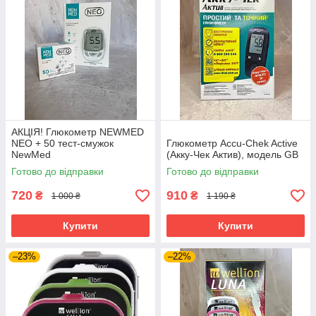
АКЦІЯ! Глюкометр NEWMED
NEO + 50 тест-смужок
Глюкометр Accu-Chek Active
NewMed
(Акку-Чек Актив), модель GB
Готово до відправки
Готово до відправки
720
910
₴
₴
1 000 ₴
1 190 ₴
Купити
Купити
–23%
–22%