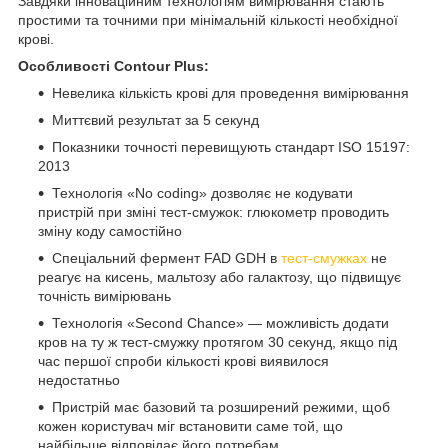
Завдяки інноваційним технологіям вимірювання стають
простими та точними при мінімальній кількості необхідної
крові.
Особливості Contour Plus:
Невелика кількість крові для проведення вимірювання
Миттєвий результат за 5 секунд
Показники точності перевищують стандарт ISO 15197:
2013
Технологія «No coding» дозволяє не кодувати
пристрій при зміні тест-смужок: глюкометр проводить
зміну коду самостійно
Спеціальний фермент FAD GDH в
тест-смужках
не
реагує на кисень, мальтозу або галактозу, що підвищує
точність вимірювань
Технологія «Second Chance» — можливість додати
кров на ту ж тест-смужку протягом 30 секунд, якщо під
час першої спроби кількості крові виявилося
недостатньо
Пристрій має базовий та розширений режими, щоб
кожен користувач міг встановити саме той, що
найбільше відповідає його потребам