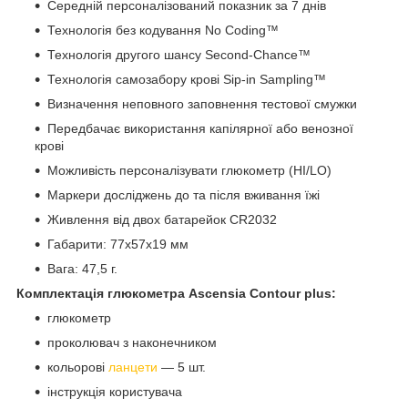
Середній персоналізований показник за 7 днів
Технологія без кодування No Coding™
Технологія другого шансу Second-Chance™
Технологія самозабору крові Sip-in Sampling™
Визначення неповного заповнення тестової смужки
Передбачає використання капілярної або венозної
крові
Можливість персоналізувати глюкометр (HI/LO)
Маркери досліджень до та після вживання їжі
Живлення від двох батарейок CR2032
Габарити: 77x57x19 мм
Вага: 47,5 г.
Комплектація глюкометра Ascensia Contour plus:
глюкометр
проколювач з наконечником
кольорові
ланцети
— 5 шт.
інструкція користувача