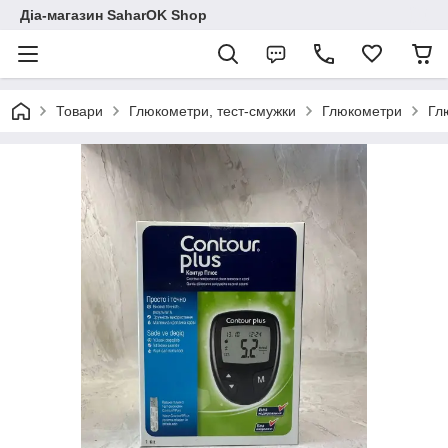
Діа-магазин SaharOK Shop
Товари
Глюкометри, тест-смужки
Глюкометри
Гл