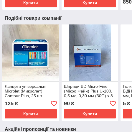
850
Купити
Купити
Подібні товари компанії
Ланцети універсальні
Шприци BD Micro-Fine
Голк
Microlet (Микролет)
(Мікро Файн) Plus U-100,
БіДі
Сontour Plus, 25 шт.
0,5 мл, 0,30 мм (30G) х 8
мм,
мм, 10 шт.
125
90
5
₴
₴
₴
Купити
Купити
Акційні пропозиції та новинки