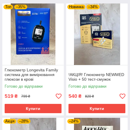
Топ
–35%
Новинка
–34%
Глюкометр Longevita Family
система для вимірювання
!АКЦІЯ! Глюкометр NEWMED
глюкози в крові
Visio + 50 тест-смужок
Готово до відправки
Готово до відправки
519
540
₴
₴
799 ₴
820 ₴
Купити
Купити
Акція
–28%
–24%