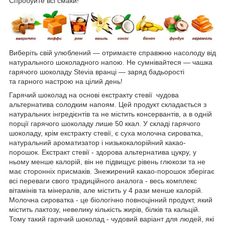
Спробуйте всі смаки!
Виберіть свій улюблений — отримаєте справжню насолоду від
натурального шоколадного напою. Не сумнівайтеся — чашка
гарячого шоколаду Stevia вранці — заряд бадьорості
та гарного настрою на цілий день!
Гарячий шоколад на основі екстракту стевії чудова
альтернатива солодким напоям. Цей продукт складається з
натуральних інгредієнтів та не містить консервантів, а в одній
порції гарячого шоколаду лише 50 ккал. У складі гарячого
шоколаду, крім екстракту стевії, є суха молочна сироватка,
натуральний ароматизатор і низькокалорійний какао-
порошок. Екстракт стевії - здорова альтернатива цукру, у
ньому менше калорій, він не підвищує рівень глюкози та не
має сторонніх присмаків. Знежирений какао-порошок зберігає
всі переваги свого традиційного аналога - весь комплекс
вітамінів та мінералів, але містить у 4 рази менше калорій.
Молочна сироватка - це біологічно повноцінний продукт, який
містить лактозу, невелику кількість жирів, білків та кальцій.
Тому такий гарячий шоколад - чудовий варіант для людей, які