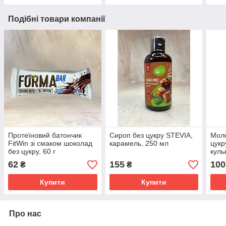
Подібні товари компанії
Протеїновий батончик
Сироп без цукру STEVIA,
Мол
FitWin зі смаком шоколад
карамель, 250 мл
цукр
без цукру, 60 г
куль
62
155
100
₴
₴
Купити
Купити
Про нас