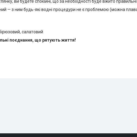
янку, ви будете спокійні, що за необхідності буде вжито правильні 
ий — з ним будь-які водні процедури не є проблемою (можна плават
 бірюзовий, салатовий
ильні поєднання, що рятують життя!