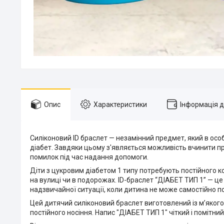
Опис
Характеристики
Інформація 
Силіконовий ID браслет — незамінний предмет, який в ос
діабет. Завдяки цьому з'являється можливість вчинити пра
помилок під час надання допомоги.
Діти з цукровим діабетом 1 типу потребують постійного ко
на вулиці чи в подорожах. ID-браслет “ДІАБЕТ ТИП 1” — ц
надзвичайної ситуації, коли дитина не може самостійно по
Цей дитячий силіконовий браслет виготовлений із м’якого,
постійного носіння. Напис "ДІАБЕТ ТИП 1" чіткий і помітни