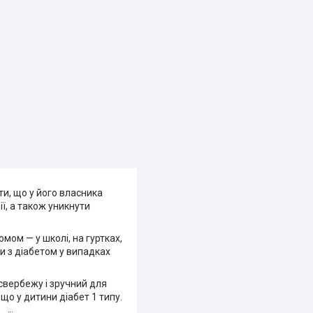
и, що у його власника
ї, а також уникнути
мом — у школі, на гуртках,
и з діабетом у випадках
 свербежу і зручний для
що у дитини діабет 1 типу.