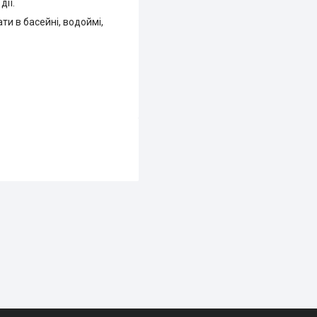
дії.
и в басейні, водоймі,