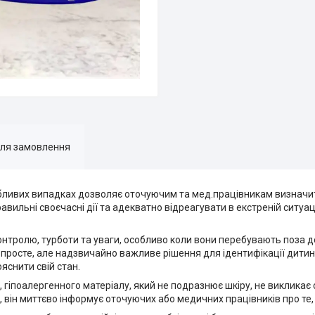
для замовлення
обливих випадках дозволяє оточуючим та мед.працівникам визначит
вильні своєчасні дії та адекватно відреагувати в екстреній ситуаці
нтролю, турботи та уваги, особливо коли вони перебувають поза до
е просте, але надзвичайно важливе рішення для ідентифікації дитин
яснити свій стан.
 гіпоалергенного матеріалу, який не подразнює шкіру, не викликає
й, він миттєво інформує оточуючих або медичних працівників про те, 