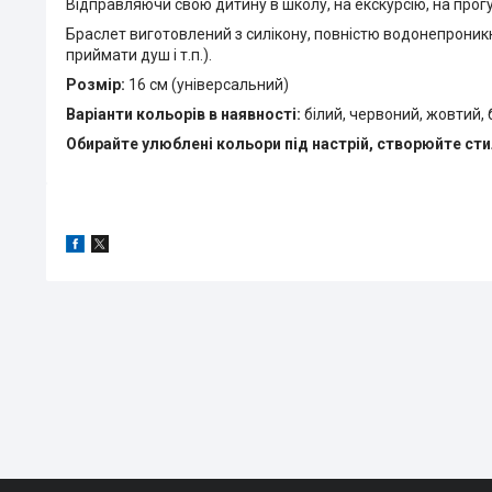
Відправляючи свою дитину в школу, на екскурсію, на прогул
Браслет виготовлений з силікону, повністю водонепроникн
приймати душ і т.п.).
Розмір:
16 см (універсальний)
Варіанти кольорів в наявності:
білий, червоний, жовтий,
Обирайте улюблені кольори під настрій, створюйте ст